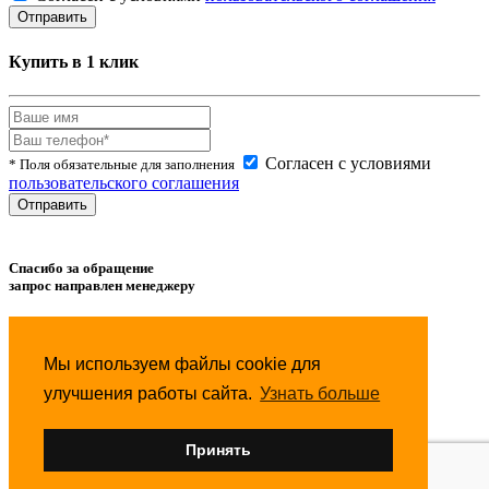
Купить в 1 клик
Согласен с условиями
* Поля обязательные для заполнения
пользовательского соглашения
Спасибо за обращение
запрос направлен менеджеру
Товар успешно
добавлен
в сравнение.
Мы используем файлы cookie для
Товар успешно
удален
из сравнения.
улучшения работы сайта.
Узнать больше
Товар успешно
добавлен
в избранное.
Принять
Товар успешно
удален
из избранного.