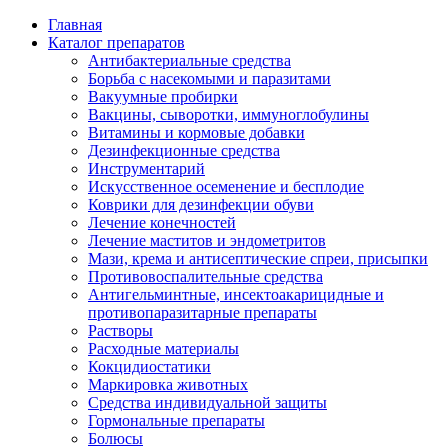
Главная
Каталог препаратов
Антибактериальные средства
Борьба с насекомыми и паразитами
Вакуумные пробирки
Вакцины, сыворотки, иммуноглобулины
Витамины и кормовые добавки
Дезинфекционные средства
Инструментарий
Искусственное осеменение и бесплодие
Коврики для дезинфекции обуви
Лечение конечностей
Лечение маститов и эндометритов
Мази, крема и антисептические спреи, присыпки
Противовоспалительные средства
Антигельминтные, инсектоакарицидные и
противопаразитарные препараты
Растворы
Расходные материалы
Кокцидиостатики
Маркировка животных
Средства индивидуальной защиты
Гормональные препараты
Болюсы