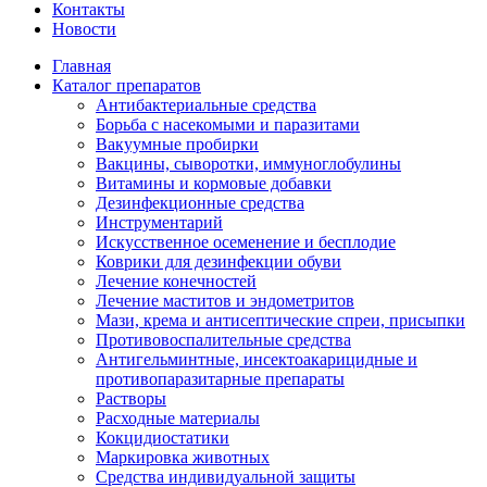
Контакты
Новости
Главная
Каталог препаратов
Антибактериальные средства
Борьба с насекомыми и паразитами
Вакуумные пробирки
Вакцины, сыворотки, иммуноглобулины
Витамины и кормовые добавки
Дезинфекционные средства
Инструментарий
Искусственное осеменение и бесплодие
Коврики для дезинфекции обуви
Лечение конечностей
Лечение маститов и эндометритов
Мази, крема и антисептические спреи, присыпки
Противовоспалительные средства
Антигельминтные, инсектоакарицидные и
противопаразитарные препараты
Растворы
Расходные материалы
Кокцидиостатики
Маркировка животных
Средства индивидуальной защиты