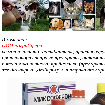
В компании
ООО «АгроСфера»
всегда в наличии: антибиотики, противовирус
противопаразитарные препараты, витамины
питания животного, пробиотики (препараты
же дезковрики ,дезбарьеры и отрава от пар