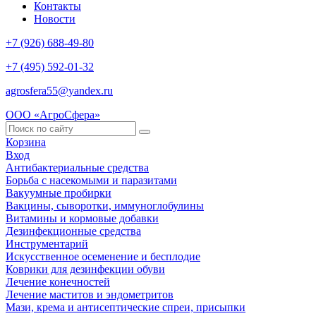
Контакты
Новости
+7 (926) 688-49-80
+7 (495) 592-01-32
agrosfera55@yandex.ru
ООО «АгроСфера»
Корзина
Вход
Антибактериальные средства
Борьба с насекомыми и паразитами
Вакуумные пробирки
Вакцины, сыворотки, иммуноглобулины
Витамины и кормовые добавки
Дезинфекционные средства
Инструментарий
Искусственное осеменение и бесплодие
Коврики для дезинфекции обуви
Лечение конечностей
Лечение маститов и эндометритов
Мази, крема и антисептические спреи, присыпки