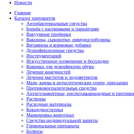
Новости
Главная
Каталог препаратов
Антибактериальные средства
Борьба с насекомыми и паразитами
Вакуумные пробирки
Вакцины, сыворотки, иммуноглобулины
Витамины и кормовые добавки
Дезинфекционные средства
Инструментарий
Искусственное осеменение и бесплодие
Коврики для дезинфекции обуви
Лечение конечностей
Лечение маститов и эндометритов
Мази, крема и антисептические спреи, присыпки
Противовоспалительные средства
Антигельминтные, инсектоакарицидные и противо
Растворы
Расходные материалы
Кокцидиостатики
Маркировка животных
Средства индивидуальной защиты
Гормональные препараты
Болюсы