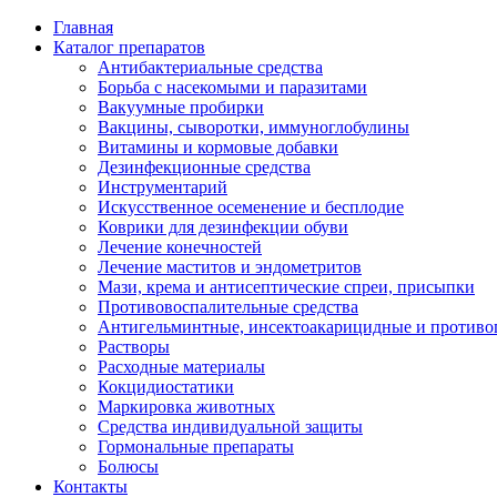
Главная
Каталог препаратов
Антибактериальные средства
Борьба с насекомыми и паразитами
Вакуумные пробирки
Вакцины, сыворотки, иммуноглобулины
Витамины и кормовые добавки
Дезинфекционные средства
Инструментарий
Искусственное осеменение и бесплодие
Коврики для дезинфекции обуви
Лечение конечностей
Лечение маститов и эндометритов
Мази, крема и антисептические спреи, присыпки
Противовоспалительные средства
Антигельминтные, инсектоакарицидные и противо
Растворы
Расходные материалы
Кокцидиостатики
Маркировка животных
Средства индивидуальной защиты
Гормональные препараты
Болюсы
Контакты