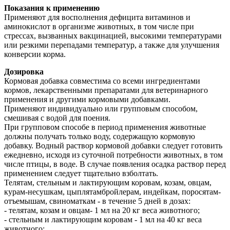
Показания к применению
Применяют для восполнения дефицита витаминов и
аминокислот в организме животных, в том числе при
стрессах, вызванных вакцинацией, высокими температурами
или резкими перепадами температур, а также для улучшения
конверсии корма.
Дозировка
Кормовая добавка совместима со всеми ингредиентами
кормов, лекарственными препаратами для ветеринарного
применения и другими кормовыми добавками.
Применяют индивидуально или групповым способом,
смешивая с водой для поения.
При групповом способе в период применения животные
должны получать только воду, содержащую кормовую
добавку. Водный раствор кормовой добавки следует готовить
ежедневно, исходя из суточной потребности животных, в том
числе птицы, в воде. В случае появления осадка раствор перед
применением следует тщательно взболтать.
Телятам, стельным и лактирующим коровам, козам, овцам,
курам-несушкам, цыплятамбройлерам, индейкам, поросятам-
отъемышам, свиноматкам - в течение 5 дней в дозах:
- телятам, козам и овцам- 1 мл на 20 кг веса животного;
- стельным и лактирующим коровам - 1 мл на 40 кг веса
животного;