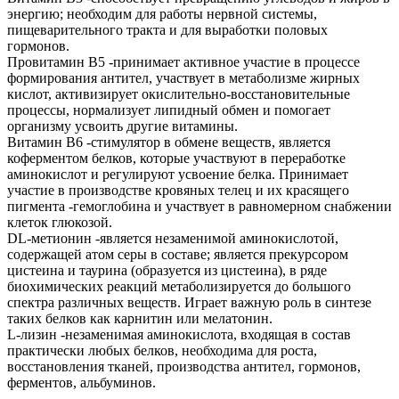
энергию; необходим для работы нервной системы,
пищеварительного тракта и для выработки половых
гормонов.
Провитамин B5 -принимает активное участие в процессе
формирования антител, участвует в метаболизме жирных
кислот, активизирует окислительно-восстановительные
процессы, нормализует липидный обмен и помогает
организму усвоить другие витамины.
Витамин В6 -стимулятор в обмене веществ, является
коферментом белков, которые участвуют в переработке
аминокислот и регулируют усвоение белка. Принимает
участие в производстве кровяных телец и их красящего
пигмента -гемоглобина и участвует в равномерном снабжении
клеток глюкозой.
DL-метионин -является незаменимой аминокислотой,
содержащей атом серы в составе; является прекурсором
цистеина и таурина (образуется из цистеина), в ряде
биохимических реакций метаболизируется до большого
спектра различных веществ. Играет важную роль в синтезе
таких белков как карнитин или мелатонин.
L-лизин -незаменимая аминокислота, входящая в состав
практически любых белков, необходима для роста,
восстановления тканей, производства антител, гормонов,
ферментов, альбуминов.