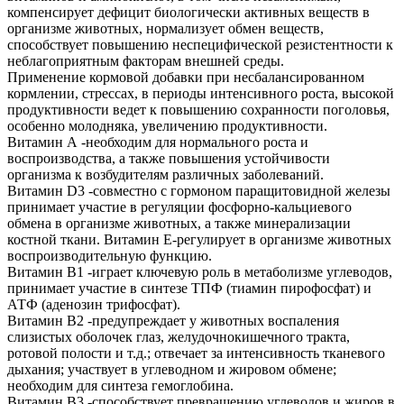
компенсирует дефицит биологически активных веществ в
организме животных, нормализует обмен веществ,
способствует повышению неспецифической резистентности к
неблагоприятным факторам внешней среды.
Применение кормовой добавки при несбалансированном
кормлении, стрессах, в периоды интенсивного роста, высокой
продуктивности ведет к повышению сохранности поголовья,
особенно молодняка, увеличению продуктивности.
Витамин А -необходим для нормального роста и
воспроизводства, а также повышения устойчивости
организма к возбудителям различных заболеваний.
Витамин D3 -совместно с гормоном паращитовидной железы
принимает участие в регуляции фосфорно-кальциевого
обмена в организме животных, а также минерализации
костной ткани. Витамин Е-регулирует в организме животных
воспроизводительную функцию.
Витамин В1 -играет ключевую роль в метаболизме углеводов,
принимает участие в синтезе ТПФ (тиамин пирофосфат) и
АТФ (аденозин трифосфат).
Витамин В2 -предупреждает у животных воспаления
слизистых оболочек глаз, желудочнокишечного тракта,
ротовой полости и т.д.; отвечает за интенсивность тканевого
дыхания; участвует в углеводном и жировом обмене;
необходим для синтеза гемоглобина.
Витамин В3 -способствует превращению углеводов и жиров в