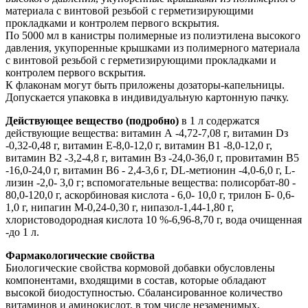
материала с винтовой резьбой с герметизирующими
прокладками и контролем первого вскрытия.
По 5000 мл в канистры полимерные из полиэтилена высокого
давления, укупоренные крышками из полимерного материала
с винтовой резьбой с герметизирующими прокладками и
контролем первого вскрытия.
К флаконам могут быть приложены дозаторы-капельницы.
Допускается упаковка в индивидуальную картонную пачку.
Действующее вещество (подробно)
в 1 л содержатся
действующие вещества: витамин А -4,72-7,08 г, витамин Dз
-0,32-0,48 г, витамин Е-8,0-12,0 г, витамин В1 -8,0-12,0 г,
витамин В2 -3,2-4,8 г, витамин Вз -24,0-36,0 г, провитамин B5
-16,0-24,0 г, витамин В6 - 2,4-3,6 г, DL-метионин -4,0-6,0 г, L-
лизин -2,0- 3,0 г; вспомогательные вещества: полисорбат-80 -
80,0-120,0 г, аскорбиновая кислота - 6,0- 10,0 г, трилон Б- 0,6-
1,0 г, нипагин М-0,24-0,30 г, нипазол-1,44-1,80 г,
хлористоводородная кислота 10 %-6,96-8,70 г, вода очищенная
-до 1 л.
Фармакологические свойства
Биологические свойства кормовой добавки обусловлены
компонентами, входящими в состав, которые обладают
высокой биодоступностью. Сбалансированное количество
витаминов и аминокислот, в том числе незаменимых,