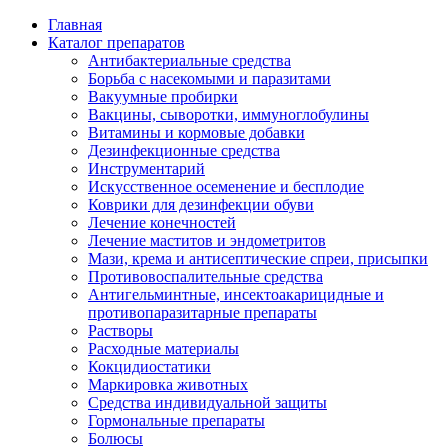
Главная
Каталог препаратов
Антибактериальные средства
Борьба с насекомыми и паразитами
Вакуумные пробирки
Вакцины, сыворотки, иммуноглобулины
Витамины и кормовые добавки
Дезинфекционные средства
Инструментарий
Искусственное осеменение и бесплодие
Коврики для дезинфекции обуви
Лечение конечностей
Лечение маститов и эндометритов
Мази, крема и антисептические спреи, присыпки
Противовоспалительные средства
Антигельминтные, инсектоакарицидные и
противопаразитарные препараты
Растворы
Расходные материалы
Кокцидиостатики
Маркировка животных
Средства индивидуальной защиты
Гормональные препараты
Болюсы