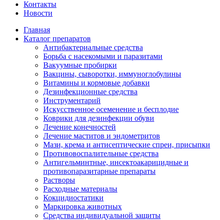
Контакты
Новости
Главная
Каталог препаратов
Антибактериальные средства
Борьба с насекомыми и паразитами
Вакуумные пробирки
Вакцины, сыворотки, иммуноглобулины
Витамины и кормовые добавки
Дезинфекционные средства
Инструментарий
Искусственное осеменение и бесплодие
Коврики для дезинфекции обуви
Лечение конечностей
Лечение маститов и эндометритов
Мази, крема и антисептические спреи, присыпки
Противовоспалительные средства
Антигельминтные, инсектоакарицидные и
противопаразитарные препараты
Растворы
Расходные материалы
Кокцидиостатики
Маркировка животных
Средства индивидуальной защиты