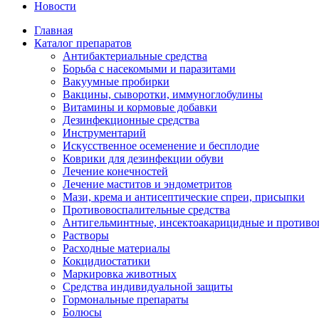
Новости
Главная
Каталог препаратов
Антибактериальные средства
Борьба с насекомыми и паразитами
Вакуумные пробирки
Вакцины, сыворотки, иммуноглобулины
Витамины и кормовые добавки
Дезинфекционные средства
Инструментарий
Искусственное осеменение и бесплодие
Коврики для дезинфекции обуви
Лечение конечностей
Лечение маститов и эндометритов
Мази, крема и антисептические спреи, присыпки
Противовоспалительные средства
Антигельминтные, инсектоакарицидные и противо
Растворы
Расходные материалы
Кокцидиостатики
Маркировка животных
Средства индивидуальной защиты
Гормональные препараты
Болюсы