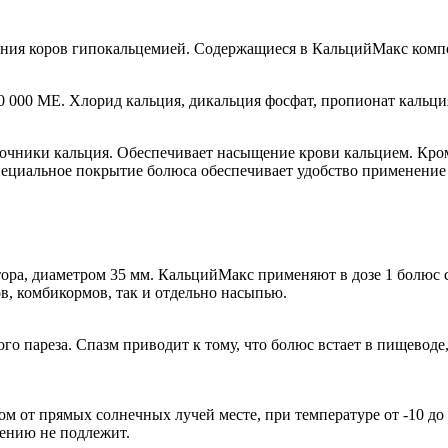
ания коров гипокальцемией. Содержащиеся в КальцийМакс компо
 20 000 МЕ. Хлорид кальция, дикальция фосфат, пропионат кальци
чники кальция. Обеспечивает насыщение крови кальцием. Кроме
пециальное покрытие болюса обеспечивает удобство применение
а, диаметром 35 мм. КальцийМакс применяют в дозе 1 болюс сра
, комбикормов, так и отдельно насыпью.
 пареза. Спазм приводит к тому, что болюс встает в пищеводе, 
м от прямых солнечных лучей месте, при температуре от -10 до
ению не подлежит.