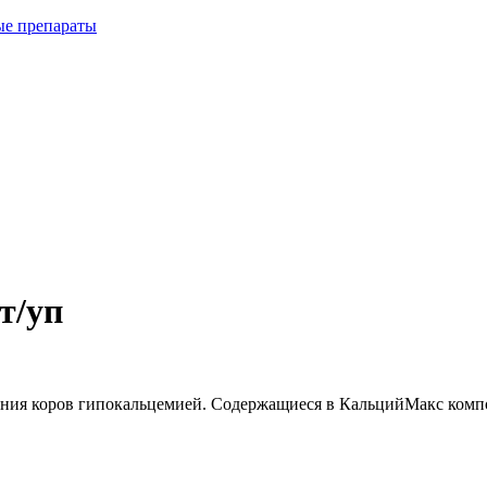
ые препараты
т/уп
ания коров гипокальцемией. Содержащиеся в КальцийМакс компо