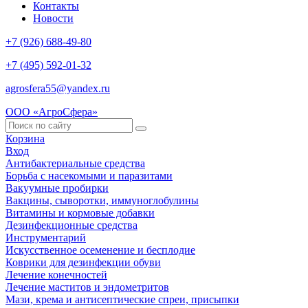
Контакты
Новости
+7 (926) 688-49-80
+7 (495) 592-01-32
agrosfera55@yandex.ru
ООО «АгроСфера»
Корзина
Вход
Антибактериальные средства
Борьба с насекомыми и паразитами
Вакуумные пробирки
Вакцины, сыворотки, иммуноглобулины
Витамины и кормовые добавки
Дезинфекционные средства
Инструментарий
Искусственное осеменение и бесплодие
Коврики для дезинфекции обуви
Лечение конечностей
Лечение маститов и эндометритов
Мази, крема и антисептические спреи, присыпки