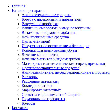
Главная
Каталог препаратов
Антибактериальные средства
Борьба с насекомыми и паразитами
Вакуумные пробирки
Вакцины, сыворотки, иммуноглобулины
Витамины и кормовые добавки
Дезинфекционные средства
Инструментарий
Искусственное осеменение и бесплодие
Коврики для дезинфекции обуви
Лечение конечностей
Лечение маститов и эндометритов
Мази, крема и антисептические спреи, присыпки
Противовоспалительные средства
Антигельминтные, инсектоакарицидные и противо
Растворы
Расходные материалы
Кокцидиостатики
Маркировка животных
Средства индивидуальной защиты
Гормональные препараты
Болюсы
Контакты