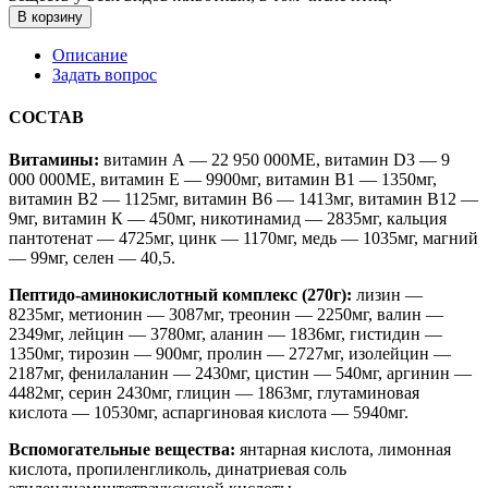
В корзину
Описание
Задать вопрос
СОСТАВ
Витамины:
витамин А — 22 950 000МЕ, витамин D3 — 9
000 000МЕ, витамин Е — 9900мг, витамин В1 — 1350мг,
витамин В2 — 1125мг, витамин В6 — 1413мг, витамин В12 —
9мг, витамин К — 450мг, никотинамид — 2835мг, кальция
пантотенат — 4725мг, цинк — 1170мг, медь — 1035мг, магний
— 99мг, селен — 40,5.
Пептидо-аминокислотный комплекс (270г):
лизин —
8235мг, метионин — 3087мг, треонин — 2250мг, валин —
2349мг, лейцин — 3780мг, аланин — 1836мг, гистидин —
1350мг, тирозин — 900мг, пролин — 2727мг, изолейцин —
2187мг, фенилаланин — 2430мг, цистин — 540мг, аргинин —
4482мг, серин 2430мг, глицин — 1863мг, глутаминовая
кислота — 10530мг, аспаргиновая кислота — 5940мг.
Вспомогательные вещества:
янтарная кислота, лимонная
кислота, пропиленгликоль, динатриевая соль