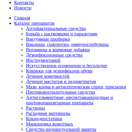
Контакты
Новости
Главная
Каталог препаратов
Антибактериальные средства
Борьба с насекомыми и паразитами
Вакуумные пробирки
Вакцины, сыворотки, иммуноглобулины
Витамины и кормовые добавки
Дезинфекционные средства
Инструментарий
Искусственное осеменение и бесплодие
Коврики для дезинфекции обуви
Лечение конечностей
Лечение маститов и эндометритов
Мази, крема и антисептические спреи, присыпки
Противовоспалительные средства
Антигельминтные, инсектоакарицидные и
противопаразитарные препараты
Растворы
Расходные материалы
Кокцидиостатики
Маркировка животных
Средства индивидуальной защиты