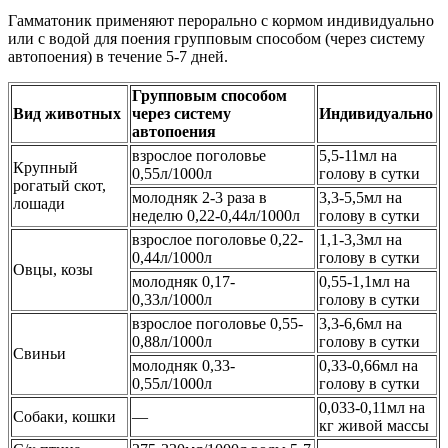
Гамматоник применяют перорально с кормом индивидуально
или с водой для поения групповым способом (через систему
автопоения) в течение 5-7 дней.
Групповым способом
Вид животных
через систему
Индивидуально
автопоения
взрослое поголовье
5,5-11мл на
Крупный
0,55л/1000л
голову в сутки
рогатый скот,
молодняк 2-3 раза в
3,3-5,5мл на
лошади
неделю 0,22-0,44л/1000л
голову в сутки
взрослое поголовье 0,22-
1,1-3,3мл на
0,44л/1000л
голову в сутки
Овцы, козы
молодняк 0,17-
0,55-1,1мл на
0,33л/1000л
голову в сутки
взрослое поголовье 0,55-
3,3-6,6мл на
0,88л/1000л
голову в сутки
Свиньи
молодняк 0,33-
0,33-0,66мл на
0,55л/1000л
голову в сутки
0,033-0,11мл на
Собаки, кошки
—
кг живой массы