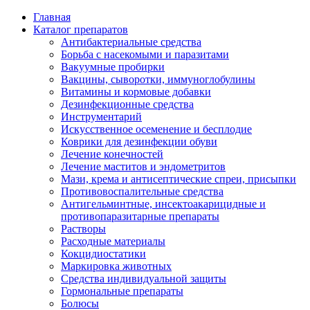
Главная
Каталог препаратов
Антибактериальные средства
Борьба с насекомыми и паразитами
Вакуумные пробирки
Вакцины, сыворотки, иммуноглобулины
Витамины и кормовые добавки
Дезинфекционные средства
Инструментарий
Искусственное осеменение и бесплодие
Коврики для дезинфекции обуви
Лечение конечностей
Лечение маститов и эндометритов
Мази, крема и антисептические спреи, присыпки
Противовоспалительные средства
Антигельминтные, инсектоакарицидные и
противопаразитарные препараты
Растворы
Расходные материалы
Кокцидиостатики
Маркировка животных
Средства индивидуальной защиты
Гормональные препараты
Болюсы