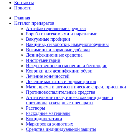
Контакты
Новости
Главная
Каталог препаратов
Антибактериальные средства
Борьба с насекомыми и паразитами
Вакуумные пробирки
Вакцины, сыворотки, иммуноглобулины
Витамины и кормовые добавки
Дезинфекционные средства
Инструментарий
Искусственное осеменение и бесплодие
Коврики для дезинфекции обуви
Лечение конечностей
Лечение маститов и эндометритов
Мази, крема и антисептические спреи, присыпки
Противовоспалительные средства
Антигельминтные, инсектоакарицидные и
противопаразитарные препараты
Растворы
Расходные материалы
Кокцидиостатики
Маркировка животных
Средства индивидуальной защиты