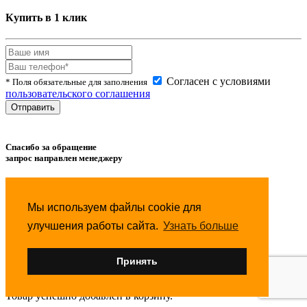
Купить в 1 клик
Согласен с условиями
* Поля обязательные для заполнения
пользовательского соглашения
Спасибо за обращение
запрос направлен менеджеру
Товар успешно
добавлен
в сравнение.
Мы используем файлы cookie для
Товар успешно
удален
из сравнения.
улучшения работы сайта.
Узнать больше
Товар успешно
добавлен
в избранное.
Принять
Товар успешно
удален
из избранного.
Товар успешно
добавлен
в корзину.