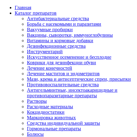
Главная
Каталог препаратов
Антибактериальные средства
Борьба с насекомыми и паразитами
Вакуумные пробирки
Вакцины, сыворотки, иммуноглобулины
Витамины и кормовые добавки
Дезинфекционные средства
Инструментарий
Искусственное осеменение и бесплодие
Коврики для дезинфекции обуви
Лечение конечностей
Лечение маститов и эндометритов
Мази, крема и антисептические спреи, присыпки
Противовоспалительные средства
Антигельминтные, инсектоакарицидные и
противопаразитарные препараты
Растворы
Расходные материалы
Кокцидиостатики
Маркировка животных
Средства индивидуальной защиты
Гормональные препараты
Болюсы