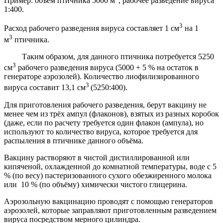
Пример: объём птичника 5000 м
, рабочее разведение вируса
1:400.
3
Расход рабочего разведения вируса составляет 1 см
на 1
3
м
птичника.
Таким образом, для данного птичника потребуется 5250
3
см
рабочего разведения вируса (5000 + 5 % на остаток в
генераторе аэрозолей). Количество лиофилизированного
3
вируса составит 13,1 см
(5250:400).
Для приготовления рабочего разведения, берут вакцину не
менее чем из трёх ампул (флаконов), взятых из разных коробок
(даже, если по расчету требуется один флакон (ампула), но
используют то количество вируса, которое требуется для
распыления в птичнике данного объёма.
Вакцину растворяют в чистой дистиллированной или
кипяченой, охлажденной до комнатной температуры, воде с 5
% (по весу) пастеризованного сухого обезжиренного молока
или 10 % (по объёму) химически чистого глицерина.
Аэрозольную вакцинацию проводят с помощью генераторов
аэрозолей, которые заправляют приготовленным разведением
вируса посредством мерного цилиндра.