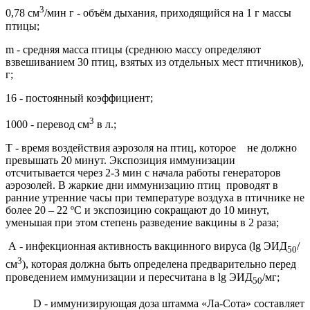
3
0,78 см
/мин г - объём дыхания, приходящийся на 1 г массы
птицы;
m - средняя масса птицы (среднюю массу определяют
взвешиванием 30 птиц, взятых из отдельных мест птичников),
г;
16 - постоянный коэффициент;
3
1000 - перевод см
в л.;
Т - время воздействия аэрозоля на птиц, которое не должно
превышать 20 минут. Экспозиция иммунизации
отсчитывается через 2-3 мин с начала работы генераторов
аэрозолей. В жаркие дни иммунизацию птиц проводят в
ранние утренние часы при температуре воздуха в птичнике не
более 20 – 22 ºС и экспозицию сокращают до 10 минут,
уменьшая при этом степень разведение вакцины в 2 раза;
А - инфекционная активность вакцинного вируса (lg ЭИД
/
50
3
см
), которая должна быть определена предварительно перед
проведением иммунизации и пересчитана в lg ЭИД
/мг;
50
D - иммунизирующая доза штамма «Ла-Сота» составляет