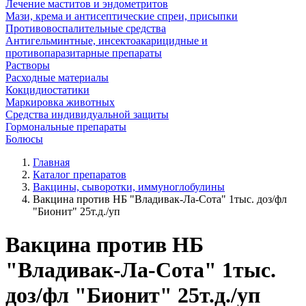
Лечение маститов и эндометритов
Мази, крема и антисептические спреи, присыпки
Противовоспалительные средства
Антигельминтные, инсектоакарицидные и
противопаразитарные препараты
Растворы
Расходные материалы
Кокцидиостатики
Маркировка животных
Средства индивидуальной защиты
Гормональные препараты
Болюсы
Главная
Каталог препаратов
Вакцины, сыворотки, иммуноглобулины
Вакцина против НБ "Владивак-Ла-Сота" 1тыс. доз/фл
"Бионит" 25т.д./уп
Вакцина против НБ
"Владивак-Ла-Сота" 1тыс.
доз/фл "Бионит" 25т.д./уп