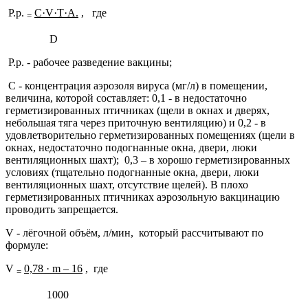
P.р.
C
·
V
·
T
·
A
.
, где
=
D
Р.р. - рабочее разведение вакцины;
С - концентрация аэрозоля вируса (мг/л) в помещении,
величина, которой составляет: 0,1 - в недостаточно
герметизированных птичниках (щели в окнах и дверях,
небольшая тяга через приточную вентиляцию) и 0,2 - в
удовлетворительно герметизированных помещениях (щели в
окнах, недостаточно подогнанные окна, двери, люки
вентиляционных шахт); 0,3 – в хорошо герметизированных
условиях (тщательно подогнанные окна, двери, люки
вентиляционных шахт, отсутствие щелей). В плохо
герметизированных птичниках аэрозольную вакцинацию
проводить запрещается.
V - лёгочной объём, л/мин, который рассчитывают по
формуле:
V
0,78 ·
m
– 16
, где
=
1000