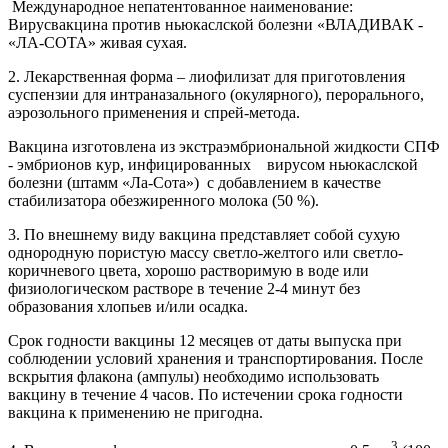
Международное непатентованное наименование:
Вирусвакцина против ньюкаслской болезни «ВЛАДИВАК -
«ЛА-СОТА» живая сухая.
2. Лекарственная форма – лиофилизат для приготовления
суспензии для интраназального (окулярного), перорального,
аэрозольного применения и спрей-метода.
Вакцина изготовлена из экстраэмбриональной жидкости СПФ
- эмбрионов кур, инфицированных вирусом ньюкаслской
болезни (штамм «Ла-Сота») с добавлением в качестве
стабилизатора обезжиренного молока (50 %).
3. По внешнему виду вакцина представляет собой сухую
однородную пористую массу светло-желтого или светло-
коричневого цвета, хорошо растворимую в воде или
физиологическом растворе в течение 2-4 минут без
образования хлопьев и/или осадка.
Срок годности вакцины 12 месяцев от даты выпуска при
соблюдении условий хранения и транспортирования. После
вскрытия флакона (ампулы) необходимо использовать
вакцину в течение 4 часов. По истечении срока годности
вакцина к применению не пригодна.
3