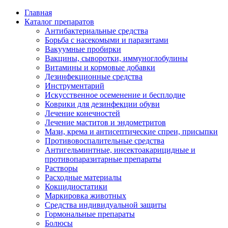
Главная
Каталог препаратов
Антибактериальные средства
Борьба с насекомыми и паразитами
Вакуумные пробирки
Вакцины, сыворотки, иммуноглобулины
Витамины и кормовые добавки
Дезинфекционные средства
Инструментарий
Искусственное осеменение и бесплодие
Коврики для дезинфекции обуви
Лечение конечностей
Лечение маститов и эндометритов
Мази, крема и антисептические спреи, присыпки
Противовоспалительные средства
Антигельминтные, инсектоакарицидные и
противопаразитарные препараты
Растворы
Расходные материалы
Кокцидиостатики
Маркировка животных
Средства индивидуальной защиты
Гормональные препараты
Болюсы