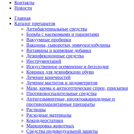
Контакты
Новости
Главная
Каталог препаратов
Антибактериальные средства
Борьба с насекомыми и паразитами
Вакуумные пробирки
Вакцины, сыворотки, иммуноглобулины
Витамины и кормовые добавки
Дезинфекционные средства
Инструментарий
Искусственное осеменение и бесплодие
Коврики для дезинфекции обуви
Лечение конечностей
Лечение маститов и эндометритов
Мази, крема и антисептические спреи, присыпки
Противовоспалительные средства
Антигельминтные, инсектоакарицидные и
противопаразитарные препараты
Растворы
Расходные материалы
Кокцидиостатики
Маркировка животных
Средства индивидуальной защиты