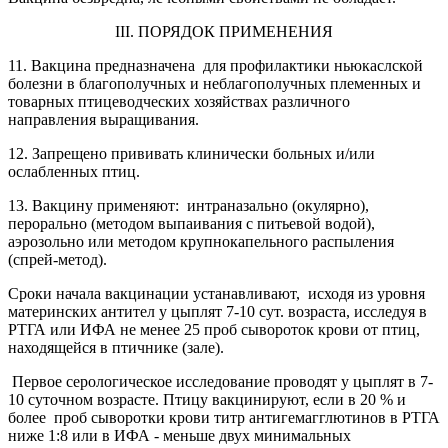
III. ПОРЯДОК ПРИМЕНЕНИЯ
11. Вакцина предназначена для профилактики ньюкаслской
болезни в благополучных и неблагополучных племенных и
товарных птицеводческих хозяйствах различного
направления выращивания.
12. Запрещено прививать клинически больных и/или
ослабленных птиц.
13. Вакцину применяют: интраназально (окулярно),
перорально (методом выпаивания с питьевой водой),
аэрозольно или методом крупнокапельного распыления
(спрей-метод).
Сроки начала вакцинации устанавливают, исходя из уровня
материнских антител у цыплят 7-10 сут. возраста, исследуя в
РТГА или ИФА не менее 25 проб сывороток крови от птиц,
находящейся в птичнике (зале).
Первое серологическое исследование проводят у цыплят в 7-
10 суточном возрасте. Птицу вакцинируют, если в 20 % и
более проб сыворотки крови титр антигемагглютинов в РТГА
ниже 1:8 или в ИФА - меньше двух минимальных