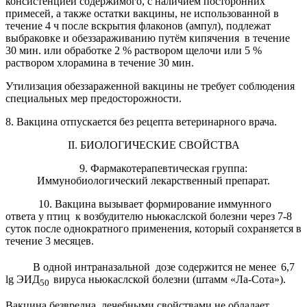
консистенцией содержимого, с наличием посторонних
примесей, а также остатки вакцины, не использованной в
течение 4 ч после вскрытия флаконов (ампул), подлежат
выбраковке и обеззараживанию путём кипячения в течение
30 мин. или обработке 2 % раствором щелочи или 5 %
раствором хлорамина в течение 30 мин.
Утилизация обеззараженной вакцины не требует соблюдения
специальных мер предосторожности.
8. Вакцина отпускается без рецепта ветеринарного врача.
II. БИОЛОГИЧЕСКИЕ СВОЙСТВА
9. Фармакотерапевтическая группа:
Иммунобиологический лекарственный препарат.
10. Вакцина вызывает формирование иммунного
ответа у птиц к возбудителю ньюкаслской болезни через 7-8
суток после однократного применения, который сохраняется в
течение 3 месяцев.
В одной интраназальной дозе содержится не менее
6,7
lg ЭИД
вируса ньюкаслской болезни (штамм «Ла-Сота»).
50
Вакцина безвредна, лечебными свойствами не обладает.