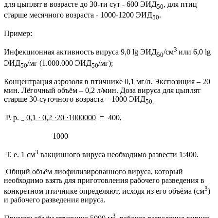
для цыплят в возрасте до 30-ти сут - 600 ЭИД
, для птиц
50
старше месячного возраста - 1000-1200 ЭИД
.
50
Пример:
3
Инфекционная активность вируса 9,0 lg ЭИД
/см
или 6,0 lg
50
ЭИД
/мг (1.000.000 ЭИД
/мг);
50
50
Концентрация аэрозоля в птичнике 0,1 мг/л. Экспозиция – 20
мин. Лёгочный объём – 0,2 л/мин. Доза вируса для цыплят
старше 30-суточного возраста – 1000 ЭИД
50.
Р. р.
0,1 · 0,2 ·20 ·1000000
= 400,
=
1000
3
Т. е. 1 см
вакцинного вируса необходимо развести 1:400.
Общий объём лиофилизированного вируса, который
необходимо взять для приготовления рабочего разведения в
3
конкретном птичнике определяют, исходя из его объёма (см
)
и рабочего разведения вируса.
3