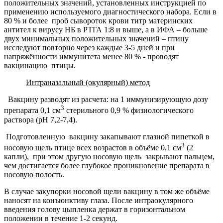
положительных значений, установленных инструкцией по
применению используемого диагностического набора. Если в
80 % и более проб сывороток крови титр материнских
антител к вирусу НБ в РТГА 1:8 и выше, а в ИФА – больше
двух минимальных положительных значений – птицу
исследуют повторно через каждые 3-5 дней и при
напряжённости иммунитета менее 80 % - проводят
вакцинацию птицы.
Интраназальный (окулярный) метод
Вакцину разводят из расчета: на 1 иммунизирующую дозу
3
препарата 0,1 см
стерильного 0,9 % физиологического
раствора (рН 7,2-7,4).
Подготовленную вакцину закапывают глазной пипеткой в
3
носовую щель птице всех возрастов в объёме 0,1 см
(2
капли), при этом другую носовую щель закрывают пальцем,
чем достигается более глубокое проникновение препарата в
носовую полость.
В случае закупорки носовой щели вакцину в том же объёме
наносят на конъюнктиву глаза. После интраокулярного
введения голову цыпленка держат в горизонтальном
положении в течение 1-2 секунд.