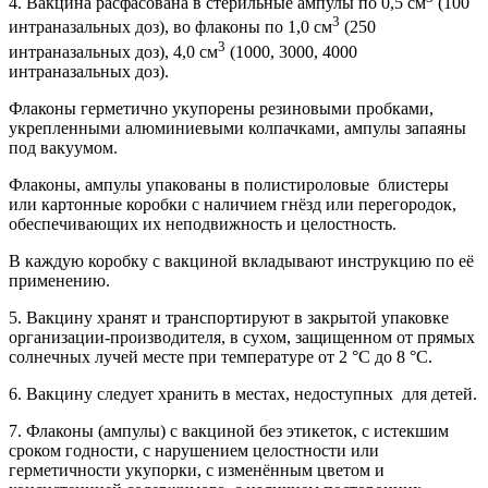
4. Вакцина расфасована в стерильные ампулы по 0,5 см
(100
3
интраназальных доз), во флаконы по 1,0 см
(250
3
интраназальных доз), 4,0 см
(1000, 3000, 4000
интраназальных доз).
Флаконы герметично укупорены резиновыми пробками,
укрепленными алюминиевыми колпачками, ампулы запаяны
под вакуумом.
Флаконы, ампулы упакованы в полистироловые блистеры
или картонные коробки с наличием гнёзд или перегородок,
обеспечивающих их неподвижность и целостность.
В каждую коробку с вакциной вкладывают инструкцию по её
применению.
5. Вакцину хранят и транспортируют в закрытой упаковке
организации-производителя, в сухом, защищенном от прямых
солнечных лучей месте при температуре
от 2 °С до 8 °С.
6. Вакцину следует хранить в местах, недоступных для детей.
7. Флаконы (ампулы) с вакциной без этикеток, с истекшим
сроком годности, с нарушением целостности или
герметичности укупорки, с изменённым цветом и