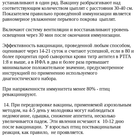
устанавливают в один ряд. Вакцину разбрызгивают над
соответствующим количеством цыплят с расстояния 30-40 см.
Показателем правильно проведённой иммунизации является
равномерное увлажнение перьевого покрова цыплят.
Включают систему вентиляции и восстанавливают уровень
освещения через 30 мин после окончания иммунизации.
Эффективность вакцинации, проведенной любым способом,
оценивают через 14-21 суток и считают успешной, если в 80 и
более процентах проб сыворотки крови титр антител в РТГА
1:8 и выше, а в ИФА в два и более раза превышает
минимальное положительное значение, предусмотренное
инструкцией по применению используемого
диагностического набора.
При напряженности иммунитета менее 80% - птиц
ревакцинируют.
14. При передозировке вакцины, применяемой аэрозольным
методом, на 4-5 день у молодняка могут наблюдаться
недомогание, одышка, снижение аппетита, несколько
увеличивается падеж. Эти явления исчезают к 10-12
дню
после вакцинации. У взрослых птиц поствакцинальная
реакция, как правило, не проявляется.