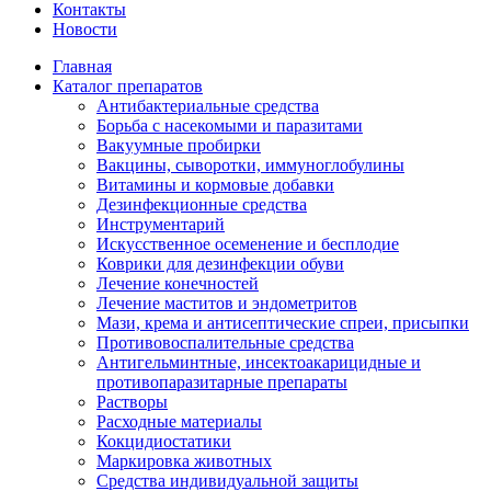
Контакты
Новости
Главная
Каталог препаратов
Антибактериальные средства
Борьба с насекомыми и паразитами
Вакуумные пробирки
Вакцины, сыворотки, иммуноглобулины
Витамины и кормовые добавки
Дезинфекционные средства
Инструментарий
Искусственное осеменение и бесплодие
Коврики для дезинфекции обуви
Лечение конечностей
Лечение маститов и эндометритов
Мази, крема и антисептические спреи, присыпки
Противовоспалительные средства
Антигельминтные, инсектоакарицидные и
противопаразитарные препараты
Растворы
Расходные материалы
Кокцидиостатики
Маркировка животных
Средства индивидуальной защиты