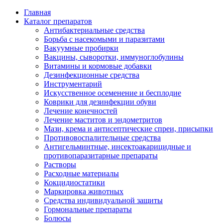
Главная
Каталог препаратов
Антибактериальные средства
Борьба с насекомыми и паразитами
Вакуумные пробирки
Вакцины, сыворотки, иммуноглобулины
Витамины и кормовые добавки
Дезинфекционные средства
Инструментарий
Искусственное осеменение и бесплодие
Коврики для дезинфекции обуви
Лечение конечностей
Лечение маститов и эндометритов
Мази, крема и антисептические спреи, присыпки
Противовоспалительные средства
Антигельминтные, инсектоакарицидные и
противопаразитарные препараты
Растворы
Расходные материалы
Кокцидиостатики
Маркировка животных
Средства индивидуальной защиты
Гормональные препараты
Болюсы