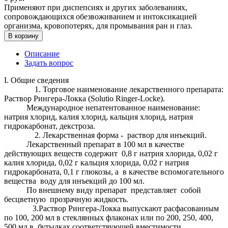
Применяют при диспепсиях и других заболеваниях,
сопровождающихся обезвоживанием и интоксикацией
организма, кровопотерях, для промывания ран и глаз.
В корзину
Описание
Задать вопрос
I. Общие сведения
1. Торговое наименование лекарственного препарата:
Раствор Рингера-Локка (Solutio Ringer-Locke).
Международное непатентованное наименование:
натрия хлорид, калия хлорид, кальция хлорид, натрия
гидрокарбонат, декстроза.
2. Лекарственная форма - раствор для инъекций.
Лекарственный препарат в 100 мл в качестве
действующих веществ содержит 0,8 г натрия хлорида, 0,02 г
калия хлорида, 0,02 г кальция хлорида, 0,02 г натрия
гидрокарбоната, 0,1 г глюкозы, а в качестве вспомогательного
вещества воду для инъекций до 100 мл.
По внешнему виду препарат представляет собой
бесцветную прозрачную жидкость.
3.Раствор Рингера-Локка выпускают расфасованным
по 100, 200 мл в стеклянных флаконах или по 200, 250, 400,
500 мл в бутылках соответствующей вместимости,