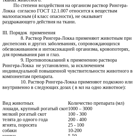
По степени воздействия на организм раствор Рингера-
Локка согласно ГОСТ 12.1.007 относится к веществам
малоопасным (4 класс опасности), не оказывает
раздражающего действия на ткани.
III. Порядок применения
8. Раствор Рингера-Локка применяют животным при
диспепсиях и других заболеваниях, сопровождающихся
обезвоживанием и интоксикацией организма, кровопотерях,
для промывания ран и глаз.
9. Противопоказаний к применению раствора
Рингера-Локка не установлено, за исключением
индивидуальной повышенной чувствительности животного в
компонентам препарата.
10. Раствор Рингера-Локка применяют подкожно или
внутривенно в следующих дозах ( в мл на одно животное):
Вид животных
Количество препарата (мл)
лошади, крупный рогатый скот
1000 – 3000
мелкий рогатый скот
100 - 300
телята до одного года
200 - 400
ягнята, поросята
25 - 100
собаки
10-200
кошки
5-50