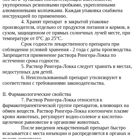
укупоренных резиновыми пробками, укрепленными
алюминиевыми колпачками. Каждая упаковка снабжена
инструкцией по применению.
4. Хранят препарат в закрытой упаковке
производителя, отдельно от продуктов питания и кормов, в
сухом, защищенном от прямых солнечных лучей месте, при
температуре от 0°С до 25°С.
Срок годности лекарственного препарата при
соблюдении условий хранения - 2 года с даты производства.
Запрещается применение раствора Рингера-Локка по
истечении срока годности.
5. Раствор Рингера-Локка следует хранить в местах,
недоступных для детей.
6. Неиспользованный препарат утилизируют в
соответствии с требованиями законодательства.
II. Фармакологические свойства
7. Раствор Рингера-Локка относится к
фармакотерапевтической группе препаратов, влияющих на
обмен веществ. Раствор Рингера-Локка изотоничен плазме
крови животных, регулирует водно-солевое и кислотно-
щелочное равновесие в организме животных.
После введения лекарственный препарат быстро
всасывается с места инъекции и распределяется в органах и
тканях животного.