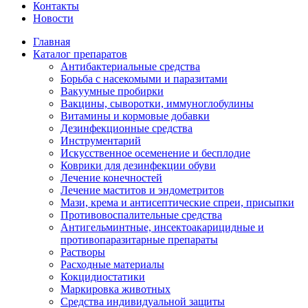
Контакты
Новости
Главная
Каталог препаратов
Антибактериальные средства
Борьба с насекомыми и паразитами
Вакуумные пробирки
Вакцины, сыворотки, иммуноглобулины
Витамины и кормовые добавки
Дезинфекционные средства
Инструментарий
Искусственное осеменение и бесплодие
Коврики для дезинфекции обуви
Лечение конечностей
Лечение маститов и эндометритов
Мази, крема и антисептические спреи, присыпки
Противовоспалительные средства
Антигельминтные, инсектоакарицидные и
противопаразитарные препараты
Растворы
Расходные материалы
Кокцидиостатики
Маркировка животных
Средства индивидуальной защиты