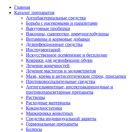
Главная
Каталог препаратов
Антибактериальные средства
Борьба с насекомыми и паразитами
Вакуумные пробирки
Вакцины, сыворотки, иммуноглобулины
Витамины и кормовые добавки
Дезинфекционные средства
Инструментарий
Искусственное осеменение и бесплодие
Коврики для дезинфекции обуви
Лечение конечностей
Лечение маститов и эндометритов
Мази, крема и антисептические спреи, присыпки
Противовоспалительные средства
Антигельминтные, инсектоакарицидные и
противопаразитарные препараты
Растворы
Расходные материалы
Кокцидиостатики
Маркировка животных
Средства индивидуальной защиты
Гормональные препараты
Болюсы