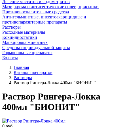
Лечение маститов и эндометритов
Мази, крема и антисептические спреи, присыпки
Противовоспалительные средства
Антигельминтные, инсектоакарицидные и
противопаразитарные препараты
Растворы
Расходные материалы
Кокцидиостатики
Маркировка животных
Средства индивидуальной защиты
Гормональные препараты
Болюсы
Главная
Каталог препаратов
Растворы
Раствор Рингера-Локка 400мл "БИОНИТ"
Раствор Рингера-Локка
400мл "БИОНИТ"
0
руб.