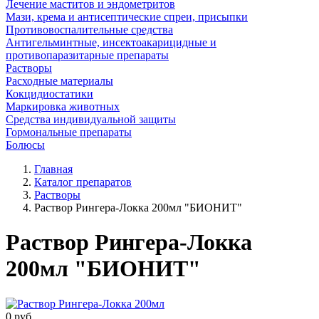
Лечение маститов и эндометритов
Мази, крема и антисептические спреи, присыпки
Противовоспалительные средства
Антигельминтные, инсектоакарицидные и
противопаразитарные препараты
Растворы
Расходные материалы
Кокцидиостатики
Маркировка животных
Средства индивидуальной защиты
Гормональные препараты
Болюсы
Главная
Каталог препаратов
Растворы
Раствор Рингера-Локка 200мл "БИОНИТ"
Раствор Рингера-Локка
200мл "БИОНИТ"
0
руб.