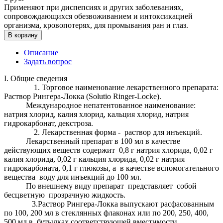
Применяют при диспепсиях и других заболеваниях,
сопровождающихся обезвоживанием и интоксикацией
организма, кровопотерях, для промывания ран и глаз.
В корзину
Описание
Задать вопрос
I. Общие сведения
1. Торговое наименование лекарственного препарата:
Раствор Рингера-Локка (Solutio Ringer-Locke).
Международное непатентованное наименование:
натрия хлорид, калия хлорид, кальция хлорид, натрия
гидрокарбонат, декстроза.
2. Лекарственная форма - раствор для инъекций.
Лекарственный препарат в 100 мл в качестве
действующих веществ содержит 0,8 г натрия хлорида, 0,02 г
калия хлорида, 0,02 г кальция хлорида, 0,02 г натрия
гидрокарбоната, 0,1 г глюкозы, а в качестве вспомогательного
вещества воду для инъекций до 100 мл.
По внешнему виду препарат представляет собой
бесцветную прозрачную жидкость.
3.Раствор Рингера-Локка выпускают расфасованным
по 100, 200 мл в стеклянных флаконах или по 200, 250, 400,
500 мл в бутылках соответствующей вместимости,