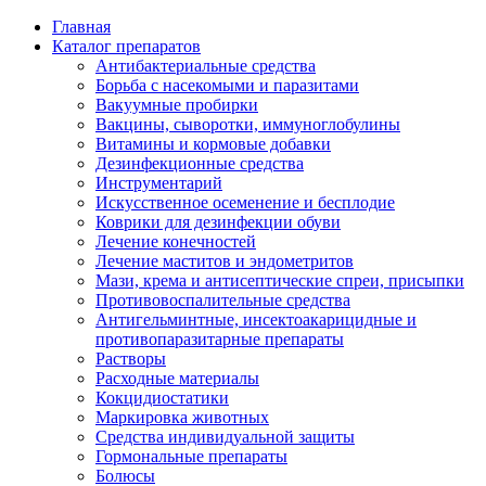
Главная
Каталог препаратов
Антибактериальные средства
Борьба с насекомыми и паразитами
Вакуумные пробирки
Вакцины, сыворотки, иммуноглобулины
Витамины и кормовые добавки
Дезинфекционные средства
Инструментарий
Искусственное осеменение и бесплодие
Коврики для дезинфекции обуви
Лечение конечностей
Лечение маститов и эндометритов
Мази, крема и антисептические спреи, присыпки
Противовоспалительные средства
Антигельминтные, инсектоакарицидные и
противопаразитарные препараты
Растворы
Расходные материалы
Кокцидиостатики
Маркировка животных
Средства индивидуальной защиты
Гормональные препараты
Болюсы