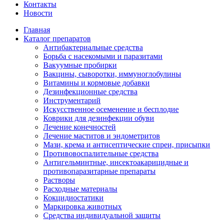
Контакты
Новости
Главная
Каталог препаратов
Антибактериальные средства
Борьба с насекомыми и паразитами
Вакуумные пробирки
Вакцины, сыворотки, иммуноглобулины
Витамины и кормовые добавки
Дезинфекционные средства
Инструментарий
Искусственное осеменение и бесплодие
Коврики для дезинфекции обуви
Лечение конечностей
Лечение маститов и эндометритов
Мази, крема и антисептические спреи, присыпки
Противовоспалительные средства
Антигельминтные, инсектоакарицидные и
противопаразитарные препараты
Растворы
Расходные материалы
Кокцидиостатики
Маркировка животных
Средства индивидуальной защиты