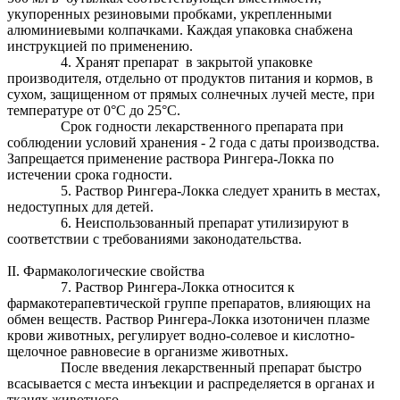
укупоренных резиновыми пробками, укрепленными
алюминиевыми колпачками. Каждая упаковка снабжена
инструкцией по применению.
4. Хранят препарат в закрытой упаковке
производителя, отдельно от продуктов питания и кормов, в
сухом, защищенном от прямых солнечных лучей месте, при
температуре от 0°С до 25°С.
Срок годности лекарственного препарата при
соблюдении условий хранения - 2 года с даты производства.
Запрещается применение раствора Рингера-Локка по
истечении срока годности.
5. Раствор Рингера-Локка следует хранить в местах,
недоступных для детей.
6. Неиспользованный препарат утилизируют в
соответствии с требованиями законодательства.
II. Фармакологические свойства
7. Раствор Рингера-Локка относится к
фармакотерапевтической группе препаратов, влияющих на
обмен веществ. Раствор Рингера-Локка изотоничен плазме
крови животных, регулирует водно-солевое и кислотно-
щелочное равновесие в организме животных.
После введения лекарственный препарат быстро
всасывается с места инъекции и распределяется в органах и
тканях животного.