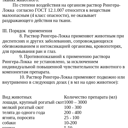
По степени воздействия на организм раствор Рингера-
Локка согласно ГОСТ 12.1.007 относится к веществам
малоопасным (4 класс опасности), не оказывает
раздражающего действия на ткани.
III. Порядок применения
8. Раствор Рингера-Локка применяют животным при
диспепсиях и других заболеваниях, сопровождающихся
обезвоживанием и интоксикацией организма, кровопотерях,
для промывания ран и глаз.
9. Противопоказаний к применению раствора
Рингера-Локка не установлено, за исключением
индивидуальной повышенной чувствительности животного в
компонентам препарата.
10. Раствор Рингера-Локка применяют подкожно или
внутривенно в следующих дозах ( в мл на одно животное):
Вид животных
Количество препарата (мл)
лошади, крупный рогатый скот
1000 – 3000
мелкий рогатый скот
100 - 300
телята до одного года
200 - 400
ягнята, поросята
25 - 100
собаки
10-200
кошки
5-50