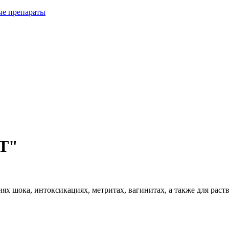
ые препараты
Т"
х шока, интоксикациях, метритах, вагинитах, а также для раст