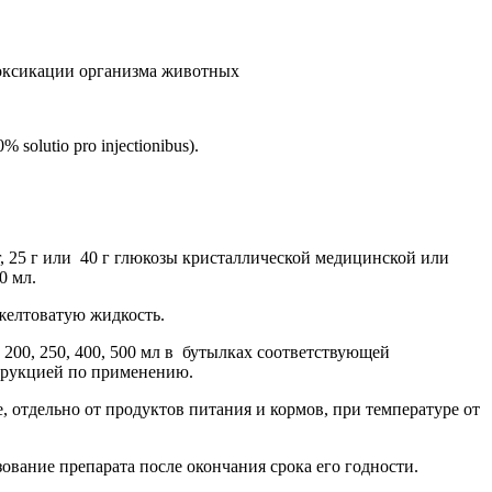
оксикации организма животных
olutio pro injectionibus).
г, 25 г или 40 г глюкозы кристаллической медицинской или
0 мл.
желтоватую жидкость.
200, 250, 400, 500 мл в бутылках соответствующей
трукцией по применению.
 отдельно от продуктов питания и кормов, при температуре от
ование препарата после окончания срока его годности.