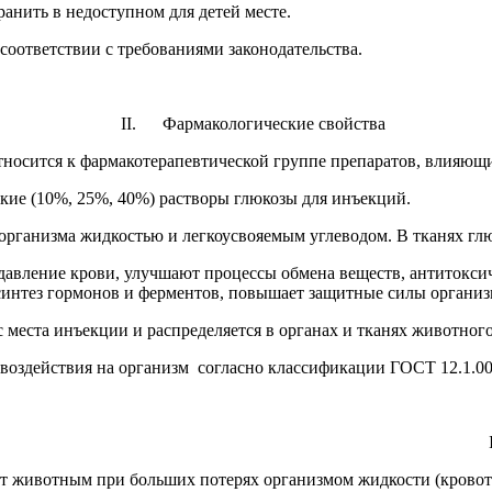
ранить в недоступном для детей месте.
оответствии с требованиями законодательства.
II. Фармакологические свойства
ится к фармакотерапевтической группе препаратов, влияющих
кие (10%, 25%, 40%) растворы глюкозы для инъекций.
ганизма жидкостью и легкоусвояемым углеводом. В тканях глю
авление крови, улучшают процессы обмена веществ, антитокси
 синтез гормонов и ферментов, повышает защитные силы органи
места инъекции и распределяется в органах и тканях животного
воздействия на организм согласно классификации ГОСТ 12.1.007
Порядок прим
т животным при больших потерях организмом жидкости (кровоте