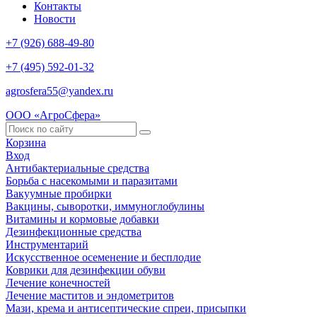
Контакты
Новости
+7 (926) 688-49-80
+7 (495) 592-01-32
agrosfera55@yandex.ru
ООО «АгроСфера»
Корзина
Вход
Антибактериальные средства
Борьба с насекомыми и паразитами
Вакуумные пробирки
Вакцины, сыворотки, иммуноглобулины
Витамины и кормовые добавки
Дезинфекционные средства
Инструментарий
Искусственное осеменение и бесплодие
Коврики для дезинфекции обуви
Лечение конечностей
Лечение маститов и эндометритов
Мази, крема и антисептические спреи, присыпки