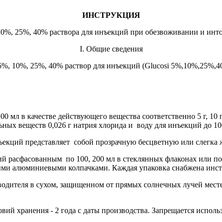
ИНСТРУКЦИЯ
0%, 25%, 40% раствора для инъекций при обезвоживании и инт
I. Общие сведения
, 10%, 25%, 40% раствор для инъекций (Glucosi 5%,10%,25%,40% s
0 мл в качестве действующего вещества соответственно 5 г, 10 
ьных веществ 0,026 г натрия хлорида и воду для инъекций до 10
ъекций представляет собой прозрачную бесцветную или слегка 
й расфасованным по 100, 200 мл в стеклянных флаконах или по 
ыми алюминиевыми колпачками. Каждая упаковка снабжена инс
одителя в сухом, защищенном от прямых солнечных лучей месте,
ий хранения - 2 года с даты производства. Запрещается использ