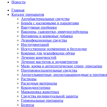
Новости
Главная
Каталог препаратов
Антибактериальные средства
Борьба с насекомыми и паразитами
Вакуумные пробирки
Вакцины, сыворотки, иммуноглобулины
Витамины и кормовые добавки
Дезинфекционные средства
Инструментарий
Искусственное осеменение и бесплодие
Коврики для дезинфекции обуви
Лечение конечностей
Лечение маститов и эндометритов
Мази, крема и антисептические спреи, присыпки
Противовоспалительные средства
Антигельминтные, инсектоакарицидные и противо
Растворы
Расходные материалы
Кокцидиостатики
Маркировка животных
Средства индивидуальной защиты
Гормональные препараты
Болюсы