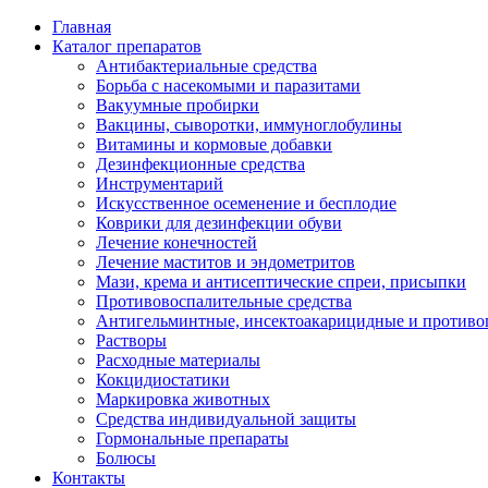
Главная
Каталог препаратов
Антибактериальные средства
Борьба с насекомыми и паразитами
Вакуумные пробирки
Вакцины, сыворотки, иммуноглобулины
Витамины и кормовые добавки
Дезинфекционные средства
Инструментарий
Искусственное осеменение и бесплодие
Коврики для дезинфекции обуви
Лечение конечностей
Лечение маститов и эндометритов
Мази, крема и антисептические спреи, присыпки
Противовоспалительные средства
Антигельминтные, инсектоакарицидные и противо
Растворы
Расходные материалы
Кокцидиостатики
Маркировка животных
Средства индивидуальной защиты
Гормональные препараты
Болюсы
Контакты