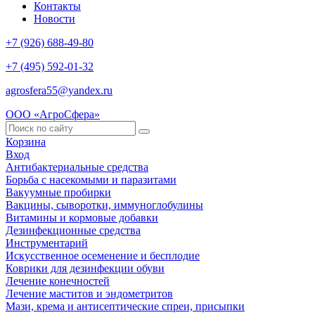
Контакты
Новости
+7 (926) 688-49-80
+7 (495) 592-01-32
agrosfera55@yandex.ru
ООО «АгроСфера»
Корзина
Вход
Антибактериальные средства
Борьба с насекомыми и паразитами
Вакуумные пробирки
Вакцины, сыворотки, иммуноглобулины
Витамины и кормовые добавки
Дезинфекционные средства
Инструментарий
Искусственное осеменение и бесплодие
Коврики для дезинфекции обуви
Лечение конечностей
Лечение маститов и эндометритов
Мази, крема и антисептические спреи, присыпки