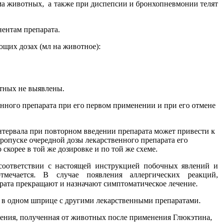
ма животных, а также при диспепсии и бронхопневмонии телят
ентам препарата.
ющих дозах (мл на животное):
тных не выявлены.
енного препарата при его первом применении и при его отмене
тервала при повторном введении препарата может привести к
опуске очередной дозы лекарственного препарата его
корее в той же дозировке и по той же схеме.
соответствии с настоящей инструкцией побочных явлений и
мечается. В случае появления аллергических реакций,
рата прекращают и назначают симптоматическое лечение.
ь в одном шприце с другими лекарственными препаратами.
ения, полученная от животных после применения Глюкэтина,