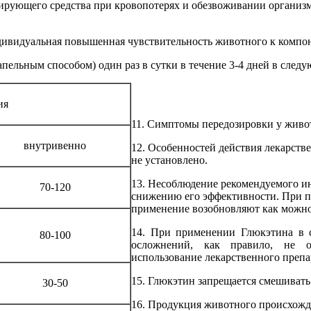
ирующего средства при кровопотерях и обезвоживании организ
дивидуальная повышенная чувствительность животного к компон
ельным способом) один раз в сутки в течение 3-4 дней в следу
ия
11. Симптомы передозировки у живо
внутривенно
12. Особенностей действия лекарств
не установлено.
13. Несоблюдение рекомендуемого ин
70-120
снижению его эффективности. При пр
применение возобновляют как можно с
14. При применении Глюкэтина в 
80-100
осложнений, как правило, не от
использование лекарственного препа
15. Глюкэтин запрещается смешиват
30-50
16. Продукция животного происхожд