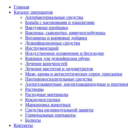
Главная
Каталог препаратов
Антибактериальные средства
Борьба с насекомыми и паразитами
Вакуумные пробирки
Вакцины, сыворотки, иммуноглобулины
Витамины и кормовые добавки
Дезинфекционные средства
Инструментарий
Искусственное осеменение и бесплодие
Коврики для дезинфекции обуви
Лечение конечностей
Лечение маститов и эндометритов
Мази, крема и антисептические спреи, присыпки
Противовоспалительные средства
Антигельминтные, инсектоакарицидные и противо
Растворы
Расходные материалы
Кокцидиостатики
Маркировка животных
Средства индивидуальной защиты
Гормональные препараты
Болюсы
Контакты