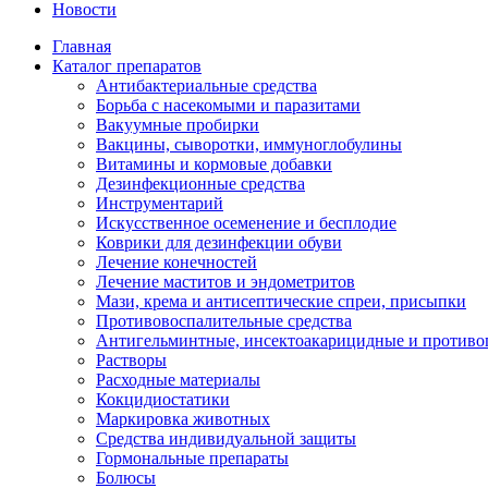
Новости
Главная
Каталог препаратов
Антибактериальные средства
Борьба с насекомыми и паразитами
Вакуумные пробирки
Вакцины, сыворотки, иммуноглобулины
Витамины и кормовые добавки
Дезинфекционные средства
Инструментарий
Искусственное осеменение и бесплодие
Коврики для дезинфекции обуви
Лечение конечностей
Лечение маститов и эндометритов
Мази, крема и антисептические спреи, присыпки
Противовоспалительные средства
Антигельминтные, инсектоакарицидные и противо
Растворы
Расходные материалы
Кокцидиостатики
Маркировка животных
Средства индивидуальной защиты
Гормональные препараты
Болюсы