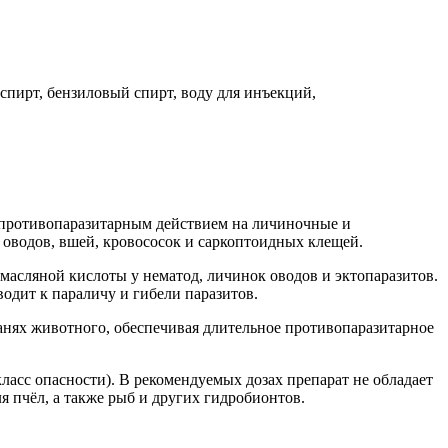
спирт, бензиловый спирт, воду для инъекций,
 противопаразитарным действием на личиночные и
оводов, вшей, кровососок и саркоптоидных клещей.
асляной кислоты у нематод, личинок оводов и эктопаразитов.
дит к параличу и гибели паразитов.
канях животного, обеспечивая длительное противопаразитарное
ласс опасности). В рекомендуемых дозах препарат не обладает
 пчёл, а также рыб и других гидробионтов.