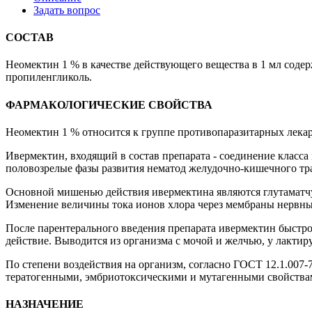
Задать вопрос
СОСТАВ
Неомектин 1 % в качестве действующего вещества в 1 мл содер
пропиленгликоль.
ФАРМАКОЛОГИЧЕСКИЕ СВОЙСТВА
Неомектин 1 % относится к группе противопаразитарных лекар
Ивермектин, входящий в состав препарата - соединение клас
половозрелые фазы развития нематод желудочно-кишечного тра
Основной мишенью действия ивермектина являются глутаматчу
Изменение величины тока ионов хлора через мембраны нервны
После парентерального введения препарата ивермектин быстро 
действие. Выводится из организма с мочой и желчью, у лакти
По степени воздействия на организм, согласно ГОСТ 12.1.007-
тератогенными, эмбриотоксическими и мутагенными свойствами
НАЗНАЧЕНИЕ