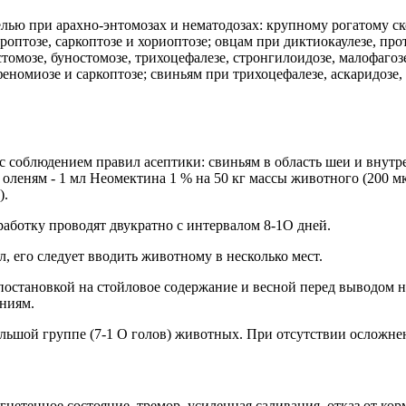
ью при арахно-энтомозах и нематодозах: крупному рогатому скот
роптозе, саркоптозе и хориоптозе; овцам при диктиокаулезе, про
томозе, буностомозе, трихоцефалезе, стронгилоидозе, малофагозе,
феномиозе и саркоптозе; свиньям при трихоцефалезе, аскаридозе,
соблюдением правил асептики: свиньям в область шеи и внутре
оленям - 1 мл Неомектина 1 % на 50 кг массы животного (200 мк
).
аботку проводят двукратно с интервалом 8-1О дней.
л, его следует вводить животному в несколько мест.
остановкой на стойловое содержание и весной перед выводом на
аниям.
шой группе (7-1 О голов) животных. При отсутствии осложнени
нетенное состояние, тремор, усиленная саливация, отказ от кор