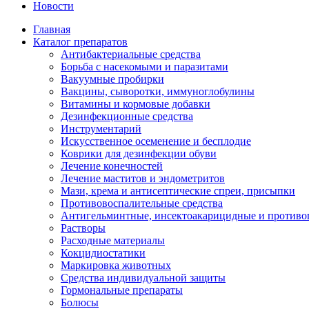
Новости
Главная
Каталог препаратов
Антибактериальные средства
Борьба с насекомыми и паразитами
Вакуумные пробирки
Вакцины, сыворотки, иммуноглобулины
Витамины и кормовые добавки
Дезинфекционные средства
Инструментарий
Искусственное осеменение и бесплодие
Коврики для дезинфекции обуви
Лечение конечностей
Лечение маститов и эндометритов
Мази, крема и антисептические спреи, присыпки
Противовоспалительные средства
Антигельминтные, инсектоакарицидные и противо
Растворы
Расходные материалы
Кокцидиостатики
Маркировка животных
Средства индивидуальной защиты
Гормональные препараты
Болюсы