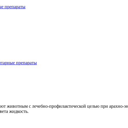
ые препараты
итарные препараты
ают животным с лечебно-профилактической целью при арахно-эн
вета жидкость.