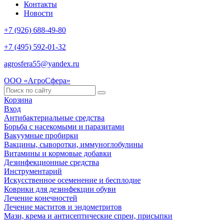
Контакты
Новости
+7 (926) 688-49-80
+7 (495) 592-01-32
agrosfera55@yandex.ru
ООО «АгроСфера»
Корзина
Вход
Антибактериальные средства
Борьба с насекомыми и паразитами
Вакуумные пробирки
Вакцины, сыворотки, иммуноглобулины
Витамины и кормовые добавки
Дезинфекционные средства
Инструментарий
Искусственное осеменение и бесплодие
Коврики для дезинфекции обуви
Лечение конечностей
Лечение маститов и эндометритов
Мази, крема и антисептические спреи, присыпки