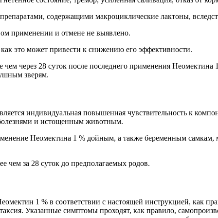
 препаратами, содержащими макроциклические лактоны, вследст
вом применении и отмене не выявлено.
 как это может привести к снижению его эффективности.
е чем через 28 суток после последнего применения Неомектина 
пушным зверям.
яется индивидуальная повышенная чувствительность к компонен
болезнями и истощенным животным.
именение Неомектина 1 % дойным, а также беременным самкам, м
е чем за 28 суток до предполагаемых родов.
омектин 1 % в соответствии с настоящей инструкцией, как пр
таксия. Указанные симптомы проходят, как правило, самопроизв