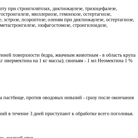
у при стронгилятозах, диктиокаулезе, трихоцефалезе,
тостронгилезе, мюллериозе, гемонхозе, остертагиозе,
 эстрозе, псороптозе; оленям при диктиокаулезе, остертагиозе,
 метастронгилезе, эзофагостомозе, стронгилоидозе,
нней поверхности бедра, жвачным животным - в область крупа
г ивермектина на 1 кг массы); свиньям - 1 мл Неомектина 1 %
 пастбище, против оводовых инвазий - сразу после окончания
й в течение 3 дней приступают к обработке всего поголовья.
ма, жидкий стул.