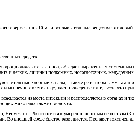
жит: ивермектин - 10 мг и вспомогательные вещества: этиловый 
ственных средств.
са макроциклических лактонов, обладает выраженным системным
кта и легких, личинки подкожных, носоглоточных, желудочных 
вствительные хлорные каналы, а также рецепторы гамма-амином
х и мышечных клеток нарушает проведение импульсов, что приво
всасывается из места инъекции и распределяется в органах и т
рующих животных также с молоком.
76, Неомектин 1 % относится к умеренно опасным веществам (3 к
. Во внешней среде быстро разрушается. Препарат токсичен для