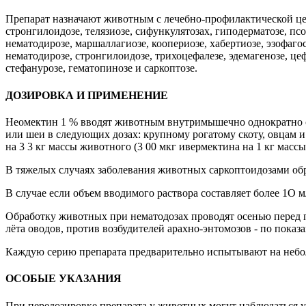
Препарат назначают животным с лечебно-профилактической цел
стронгилоидозе, телязиозе, сифункулятозах, гиподерматозе, псо
нематодирозе, маршаллагиозе, коопериозе, хабертиозе, эзофагос
нематодирозе, стронгилоидозе, трихоцефалезе, эдемагенозе, це
стефанурозе, гематопинозе и саркоптозе.
ДОЗИРОВКА И ПРИМЕНЕНИЕ
Неомектин 1 % вводят животным внутримышечно однократно с 
или шеи в следующих дозах: крупному рогатому скоту, овцам и 
на 3 3 кг массы животного (3 00 мкг ивермектина на 1 кг массы
В тяжелых случаях заболевания животных саркоптоидозами обр
В случае если объем вводимого раствора составляет более 1О м
Обработку животных при нематодозах проводят осенью перед п
лёта оводов, против возбудителей арахно-энтомозов - по показ
Каждую серию препарата предварительно испытывают на неболь
ОСОБЫЕ УКАЗАНИЯ
При передозировке препарата у животных могут наблюдаться уг