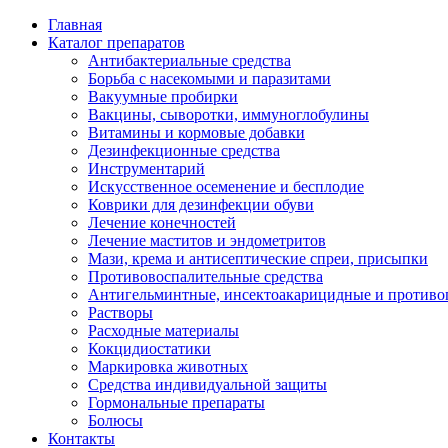
Главная
Каталог препаратов
Антибактериальные средства
Борьба с насекомыми и паразитами
Вакуумные пробирки
Вакцины, сыворотки, иммуноглобулины
Витамины и кормовые добавки
Дезинфекционные средства
Инструментарий
Искусственное осеменение и бесплодие
Коврики для дезинфекции обуви
Лечение конечностей
Лечение маститов и эндометритов
Мази, крема и антисептические спреи, присыпки
Противовоспалительные средства
Антигельминтные, инсектоакарицидные и противо
Растворы
Расходные материалы
Кокцидиостатики
Маркировка животных
Средства индивидуальной защиты
Гормональные препараты
Болюсы
Контакты