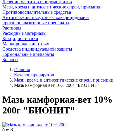
Лечение маститов и эндометритов
Мази, крема и антисептические спреи, присыпки
Противовоспалительные средства
Антигельминтные, инсектоакарицидные и
противопаразитарные препараты
Растворы
Расходные материалы
Кокцидиостатики
Маркировка животных
Средства индивидуальной защиты
Гормональные препараты
Болюсы
Главная
Каталог препаратов
Мази, крема и антисептические спреи, присыпки
Мазь камфорная-вет 10% 200г "БИОНИТ"
Мазь камфорная-вет 10%
200г "БИОНИТ"
0
руб.