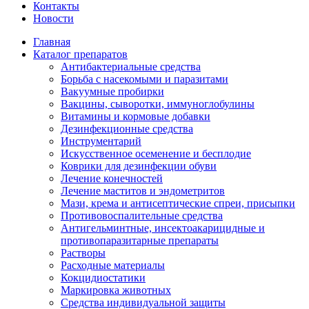
Контакты
Новости
Главная
Каталог препаратов
Антибактериальные средства
Борьба с насекомыми и паразитами
Вакуумные пробирки
Вакцины, сыворотки, иммуноглобулины
Витамины и кормовые добавки
Дезинфекционные средства
Инструментарий
Искусственное осеменение и бесплодие
Коврики для дезинфекции обуви
Лечение конечностей
Лечение маститов и эндометритов
Мази, крема и антисептические спреи, присыпки
Противовоспалительные средства
Антигельминтные, инсектоакарицидные и
противопаразитарные препараты
Растворы
Расходные материалы
Кокцидиостатики
Маркировка животных
Средства индивидуальной защиты