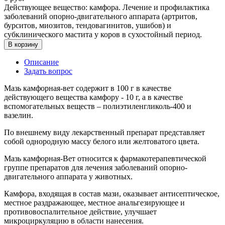
Действующее вещество: камфора. Лечение и профилактика
заболеваний опорно-двигательного аппарата (артритов,
бурситов, миозитов, тендовагинитов, ушибов) и
субклинического мастита у коров в сухостойный период.
В корзину
Описание
Задать вопрос
Мазь камфорная-вет содержит в 100 г в качестве
действующего вещества камфору - 10 г, а в качестве
вспомогательных веществ – полиэтиленгликоль-400 и
вазелин.
По внешнему виду лекарственный препарат представляет
собой однородную массу белого или желтоватого цвета.
Мазь камфорная-Вет относится к фармакотерапевтической
группе препаратов для лечения заболеваний опорно-
двигательного аппарата у животных.
Камфора, входящая в состав мази, оказывает антисептическое,
местное раздражающее, местное анальгезирующее и
противовоспалительное действие, улучшает
микроциркуляцию в области нанесения.