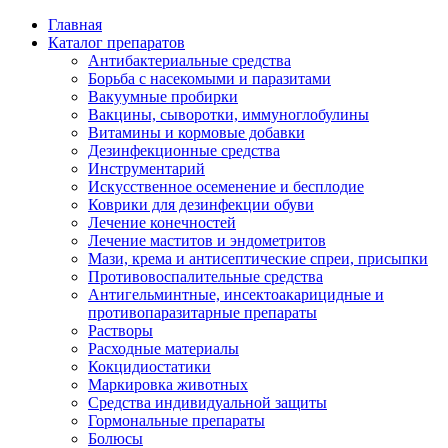
Главная
Каталог препаратов
Антибактериальные средства
Борьба с насекомыми и паразитами
Вакуумные пробирки
Вакцины, сыворотки, иммуноглобулины
Витамины и кормовые добавки
Дезинфекционные средства
Инструментарий
Искусственное осеменение и бесплодие
Коврики для дезинфекции обуви
Лечение конечностей
Лечение маститов и эндометритов
Мази, крема и антисептические спреи, присыпки
Противовоспалительные средства
Антигельминтные, инсектоакарицидные и
противопаразитарные препараты
Растворы
Расходные материалы
Кокцидиостатики
Маркировка животных
Средства индивидуальной защиты
Гормональные препараты
Болюсы