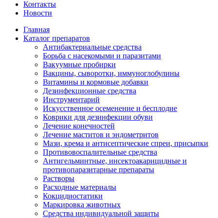
Контакты
Новости
Главная
Каталог препаратов
Антибактериальные средства
Борьба с насекомыми и паразитами
Вакуумные пробирки
Вакцины, сыворотки, иммуноглобулины
Витамины и кормовые добавки
Дезинфекционные средства
Инструментарий
Искусственное осеменение и бесплодие
Коврики для дезинфекции обуви
Лечение конечностей
Лечение маститов и эндометритов
Мази, крема и антисептические спреи, присыпки
Противовоспалительные средства
Антигельминтные, инсектоакарицидные и
противопаразитарные препараты
Растворы
Расходные материалы
Кокцидиостатики
Маркировка животных
Средства индивидуальной защиты