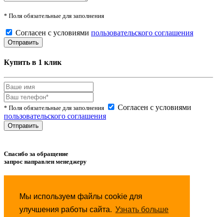
* Поля обязательные для заполнения
Согласен с условиями
пользовательского соглашения
Купить в 1 клик
Согласен с условиями
* Поля обязательные для заполнения
пользовательского соглашения
Спасибо за обращение
запрос направлен менеджеру
Товар успешно
добавлен
в сравнение.
Мы используем файлы cookie для
Товар успешно
удален
из сравнения.
улучшения работы сайта.
Узнать больше