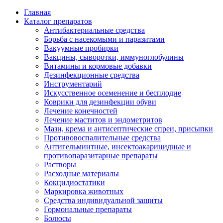
Главная
Каталог препаратов
Антибактериальные средства
Борьба с насекомыми и паразитами
Вакуумные пробирки
Вакцины, сыворотки, иммуноглобулины
Витамины и кормовые добавки
Дезинфекционные средства
Инструментарий
Искусственное осеменение и бесплодие
Коврики для дезинфекции обуви
Лечение конечностей
Лечение маститов и эндометритов
Мази, крема и антисептические спреи, присыпки
Противовоспалительные средства
Антигельминтные, инсектоакарицидные и
противопаразитарные препараты
Растворы
Расходные материалы
Кокцидиостатики
Маркировка животных
Средства индивидуальной защиты
Гормональные препараты
Болюсы