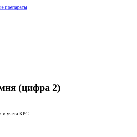
ые препараты
мня (цифра 2)
и и учета КРС