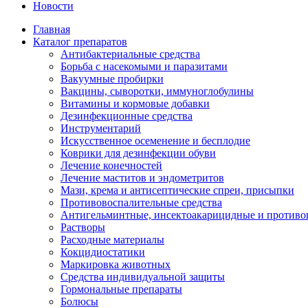
Новости
Главная
Каталог препаратов
Антибактериальные средства
Борьба с насекомыми и паразитами
Вакуумные пробирки
Вакцины, сыворотки, иммуноглобулины
Витамины и кормовые добавки
Дезинфекционные средства
Инструментарий
Искусственное осеменение и бесплодие
Коврики для дезинфекции обуви
Лечение конечностей
Лечение маститов и эндометритов
Мази, крема и антисептические спреи, присыпки
Противовоспалительные средства
Антигельминтные, инсектоакарицидные и противо
Растворы
Расходные материалы
Кокцидиостатики
Маркировка животных
Средства индивидуальной защиты
Гормональные препараты
Болюсы