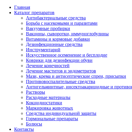
Главная
Каталог препаратов
Антибактериальные средства
Борьба с насекомыми и паразитами
Вакуумные пробирки
Вакцины, сыворотки, иммуноглобулины
Витамины и кормовые добавки
Дезинфекционные средства
Инструментарий
Искусственное осеменение и бесплодие
Коврики для дезинфекции обуви
Лечение конечностей
Лечение маститов и эндометритов
Мази, крема и антисептические спреи, присыпки
Противовоспалительные средства
Антигельминтные, инсектоакарицидные и противо
Растворы
Расходные материалы
Кокцидиостатики
Маркировка животных
Средства индивидуальной защиты
Гормональные препараты
Болюсы
Контакты