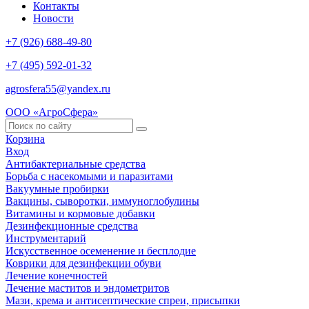
Контакты
Новости
+7 (926) 688-49-80
+7 (495) 592-01-32
agrosfera55@yandex.ru
ООО «АгроСфера»
Корзина
Вход
Антибактериальные средства
Борьба с насекомыми и паразитами
Вакуумные пробирки
Вакцины, сыворотки, иммуноглобулины
Витамины и кормовые добавки
Дезинфекционные средства
Инструментарий
Искусственное осеменение и бесплодие
Коврики для дезинфекции обуви
Лечение конечностей
Лечение маститов и эндометритов
Мази, крема и антисептические спреи, присыпки