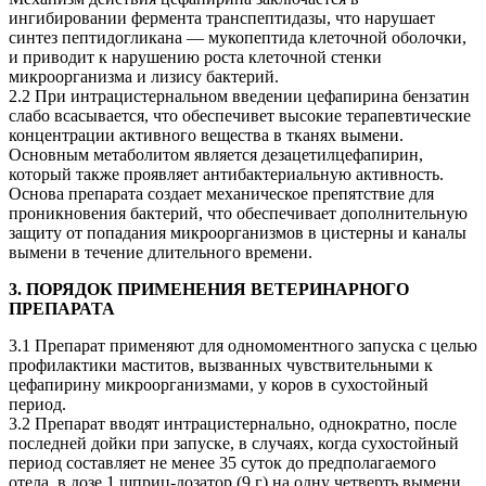
ингибировании фермента транспептидазы, что нарушает
синтез пептидогликана — мукопептида клеточной оболочки,
и приводит к нарушению роста клеточной стенки
микроорганизма и лизису бактерий.
2.2 При интрацистернальном введении цефапирина бензатин
слабо всасывается, что обеспечивет высокие терапевтические
концентрации активного вещества в тканях вымени.
Основным метаболитом является дезацетилцефапирин,
который также проявляет антибактериальную активность.
Основа препарата создает механическое препятствие для
проникновения бактерий, что обеспечивает дополнительную
защиту от попадания микроорганизмов в цистерны и каналы
вымени в течение длительного времени.
3. ПОРЯДОК ПРИМЕНЕНИЯ ВЕТЕРИНАРНОГО
ПРЕПАРАТА
3.1 Препарат применяют для одномоментного запуска с целью
профилактики маститов, вызванных чувствительными к
цефапирину микроорганизмами, у коров в сухостойный
период.
3.2 Препарат вводят интрацистернально, однократно, после
последней дойки при запуске, в случаях, когда сухостойный
период составляет не менее 35 суток до предполагаемого
отела, в дозе 1 шприц-дозатор (9 г) на одну четверть вымени.