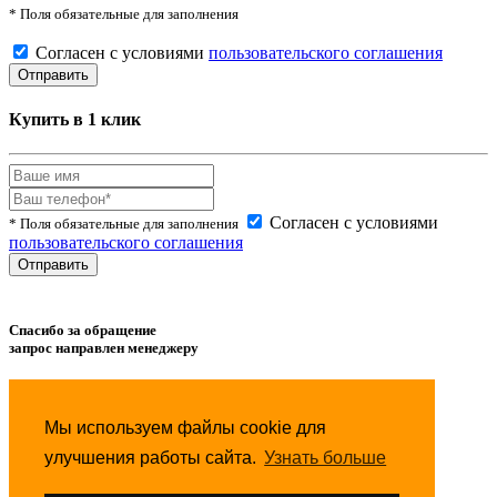
* Поля обязательные для заполнения
Согласен с условиями
пользовательского соглашения
Купить в 1 клик
Согласен с условиями
* Поля обязательные для заполнения
пользовательского соглашения
Спасибо за обращение
запрос направлен менеджеру
Товар успешно
добавлен
в сравнение.
Мы используем файлы cookie для
Товар успешно
удален
из сравнения.
улучшения работы сайта.
Узнать больше
Товар успешно
добавлен
в избранное.