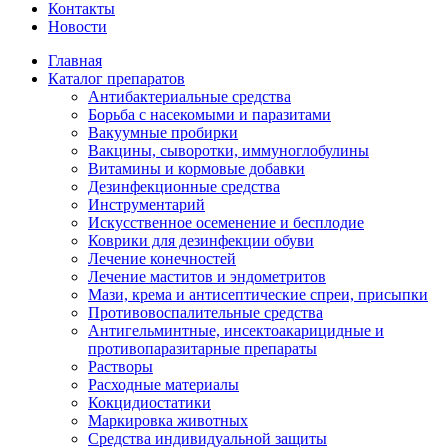
Контакты
Новости
Главная
Каталог препаратов
Антибактериальные средства
Борьба с насекомыми и паразитами
Вакуумные пробирки
Вакцины, сыворотки, иммуноглобулины
Витамины и кормовые добавки
Дезинфекционные средства
Инструментарий
Искусственное осеменение и бесплодие
Коврики для дезинфекции обуви
Лечение конечностей
Лечение маститов и эндометритов
Мази, крема и антисептические спреи, присыпки
Противовоспалительные средства
Антигельминтные, инсектоакарицидные и
противопаразитарные препараты
Растворы
Расходные материалы
Кокцидиостатики
Маркировка животных
Средства индивидуальной защиты