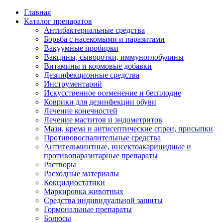
Главная
Каталог препаратов
Антибактериальные средства
Борьба с насекомыми и паразитами
Вакуумные пробирки
Вакцины, сыворотки, иммуноглобулины
Витамины и кормовые добавки
Дезинфекционные средства
Инструментарий
Искусственное осеменение и бесплодие
Коврики для дезинфекции обуви
Лечение конечностей
Лечение маститов и эндометритов
Мази, крема и антисептические спреи, присыпки
Противовоспалительные средства
Антигельминтные, инсектоакарицидные и
противопаразитарные препараты
Растворы
Расходные материалы
Кокцидиостатики
Маркировка животных
Средства индивидуальной защиты
Гормональные препараты
Болюсы