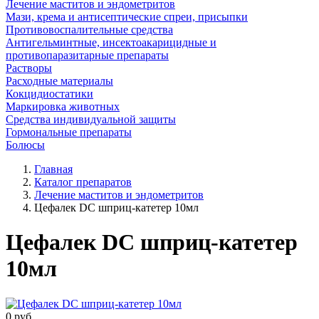
Лечение маститов и эндометритов
Мази, крема и антисептические спреи, присыпки
Противовоспалительные средства
Антигельминтные, инсектоакарицидные и
противопаразитарные препараты
Растворы
Расходные материалы
Кокцидиостатики
Маркировка животных
Средства индивидуальной защиты
Гормональные препараты
Болюсы
Главная
Каталог препаратов
Лечение маститов и эндометритов
Цефалек DC шприц-катетер 10мл
Цефалек DC шприц-катетер
10мл
0
руб.