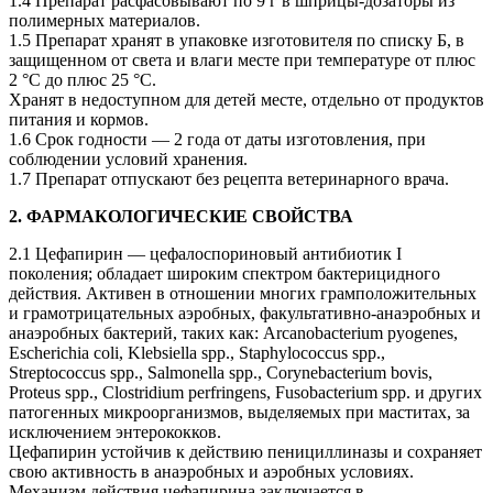
1.4 Препарат расфасовывают по 9 г в шприцы-дозаторы из
полимерных материалов.
1.5 Препарат хранят в упаковке изготовителя по списку Б, в
защищенном от света и влаги месте при температуре от плюс
2 °C до плюс 25 °C.
Хранят в недоступном для детей месте, отдельно от продуктов
питания и кормов.
1.6 Срок годности — 2 года от даты изготовления, при
соблюдении условий хранения.
1.7 Препарат отпускают без рецепта ветеринарного врача.
2. ФАРМАКОЛОГИЧЕСКИЕ СВОЙСТВА
2.1 Цефапирин — цефалоспориновый антибиотик I
поколения; обладает широким спектром бактерицидного
действия. Активен в отношении многих грамположительных
и грамотрицательных аэробных, факультативно-анаэробных и
анаэробных бактерий, таких как: Arcanobacterium pyogenes,
Escherichia coli, Klebsiella spp., Staphylococcus spp.,
Streptococcus spp., Salmonella spp., Corynebacterium bovis,
Proteus spp., Clostridium perfringens, Fusobacterium spp. и других
патогенных микроорганизмов, выделяемых при маститах, за
исключением энтерококков.
Цефапирин устойчив к действию пенициллиназы и сохраняет
свою активность в анаэробных и аэробных условиях.
Механизм действия цефапирина заключается в