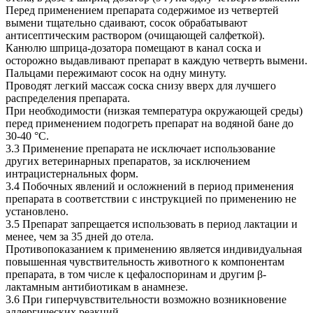
Перед применением препарата содержимое из четвертей
вымени тщательно сдаивают, сосок обрабатывают
антисептическим раствором (очищающей салфеткой).
Канюлю шприца-дозатора помещают в канал соска и
осторожно выдавливают препарат в каждую четверть вымени.
Пальцами пережимают сосок на одну минуту.
Проводят легкий массаж соска снизу вверх для лучшего
распределения препарата.
При необходимости (низкая температура окружающей среды)
перед применением подогреть препарат на водяной бане до
30-40 °C.
3.3 Применение препарата не исключает использование
других ветеринарных препаратов, за исключением
интрацистернальных форм.
3.4 Побочных явлений и осложнений в период применения
препарата в соответствии с инструкцией по применению не
установлено.
3.5 Препарат запрещается использовать в период лактации и
менее, чем за 35 дней до отела.
Противопоказанием к применению является индивидуальная
повышенная чувствительность животного к компонентам
препарата, в том числе к цефалоспоринам и другим β-
лактамным антибиотикам в анамнезе.
3.6 При гиперчувствительности возможно возникновение
аллергических реакций.