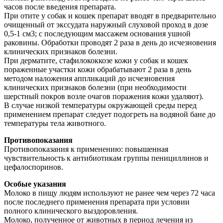
часов после введения препарата.
При отите у собак и кошек препарат вводят в предварительно
очищенный от экссудата наружный слуховой проход в дозе
0,5-1 см3; с последующим массажем основания ушной
раковины. Обработки проводят 2 раза в день до исчезновения
клинических признаков болезни.
При дерматите, стафилококкозе кожи у собак и кошек
пораженные участки кожи обрабатывают 2 раза в день
методом наложения аппликаций до исчезновения
клинических признаков болезни (при необходимости
шерстный покров возле очагов поражения кожи удаляют).
В случае низкой температуры окружающей среды перед
применением препарат следует подогреть на водяной бане до
температуры тела животного.
Противопоказания
Противопоказания к применению: повышенная
чувствительность к антибиотикам группы пенициллинов и
цефалоспоринов.
Особые указания
Молоко в пищу людям используют не ранее чем через 72 часа
после последнего применения препарата при условии
полного клинического выздоровления.
Молоко, полученное от животных в период лечения из