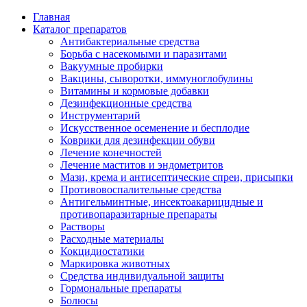
Главная
Каталог препаратов
Антибактериальные средства
Борьба с насекомыми и паразитами
Вакуумные пробирки
Вакцины, сыворотки, иммуноглобулины
Витамины и кормовые добавки
Дезинфекционные средства
Инструментарий
Искусственное осеменение и бесплодие
Коврики для дезинфекции обуви
Лечение конечностей
Лечение маститов и эндометритов
Мази, крема и антисептические спреи, присыпки
Противовоспалительные средства
Антигельминтные, инсектоакарицидные и
противопаразитарные препараты
Растворы
Расходные материалы
Кокцидиостатики
Маркировка животных
Средства индивидуальной защиты
Гормональные препараты
Болюсы