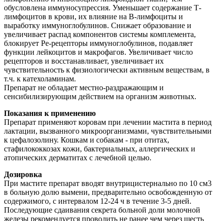
обусловлена иммуносупрессия. Уменьшает содержание Т-
лимфоцитов в крови, их влияние на В-лимфоциты и
выработку иммуноглобулинов. Снижает образование и
увеличивает распад компонентов системы комплемента,
блокирует Ре-рецепторы иммуноглобулинов, подавляет
функции лейкоцитов и макрофагов. Увеличивает число
рецепторов и восстанавливает, увеличивает их
чувствительность к физиологически активным веществам, в
т.ч. к катехоламинам.
Препарат не обладает местно-раздражающим и
сенсибилизирующим действием на организм животных.
Показания к применению
Препарат применяют коровам при лечении мастита в период
лактации, вызванного микроорганизмами, чувствительными
к цефалозолину. Кошкам и собакам - при отитах,
стафилококкозах кожи, бактериальных, аллергических и
атопических дерматитах с лечебной целью.
Дозировка
При мастите препарат вводят внутрицистернально по 10 см3
в больную долю вымени, предварительно освобожденную от
содержимого, с интервалом 12-24 ч в течение 3-5 дней.
Последующие сдаивания секрета больной доли молочной
железы рекомендуется проводить не ранее чем через шесть