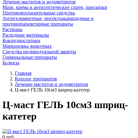
Лечение маститов и эндометритов
Мази, крема и антисептические спреи, присыпки
Противовоспалительные средства
Антигельминтные, инсектоакарицидные и
противопаразитарные препараты
Растворы
Расходные материалы
Кокцидиостатики
Маркировка животных
Средства индивидуальной защиты
Гормональные препараты
Болюсы
Главная
Каталог препаратов
Лечение маститов и эндометритов
Ц-маст ГЕЛЬ 10см3 шприц-катетер
Ц-маст ГЕЛЬ 10см3 шприц-
катетер
0
руб.