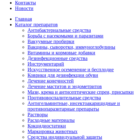
Контакты
Новости
Главная
Каталог препаратов
Антибактериальные средства
Борьба с насекомыми и паразитами
Вакуумные пробирки
Вакцины, сыворотки, иммуноглобулины
Витамины и кормовые добавки
Дезинфекционные средства
Инструментарий
Искусственное осеменение и бесплодие
Коврики для дезинфекции обуви
Лечение конечностей
Лечение маститов и эндометритов
Мази, крема и антисептические спреи, присыпки
Противовоспалительные средства
Антигельминтные, инсектоакарицидные и
противопаразитарные препараты
Растворы
Расходные материалы
Кокцидиостатики
Маркировка животных
Средства индивидуальной защиты