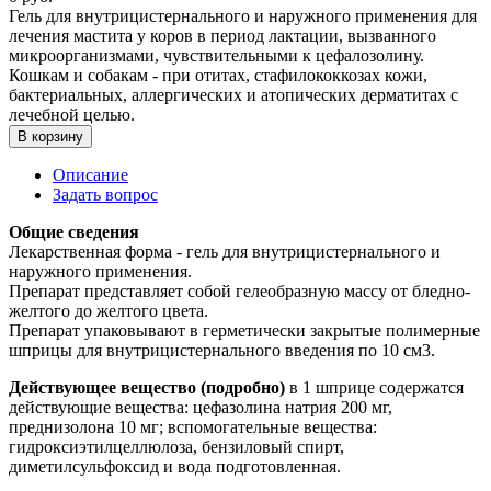
Гель для внутрицистернального и наружного применения для
лечения мастита у коров в период лактации, вызванного
микроорганизмами, чувствительными к цефалозолину.
Кошкам и собакам - при отитах, стафилококкозах кожи,
бактериальных, аллергических и атопических дерматитах с
лечебной целью.
В корзину
Описание
Задать вопрос
Общие сведения
Лекарственная форма - гель для внутрицистернального и
наружного применения.
Препарат представляет собой гелеобразную массу от бледно-
желтого до желтого цвета.
Препарат упаковывают в герметически закрытые полимерные
шприцы для внутрицистернального введения по 10 см3.
Действующее вещество (подробно)
в 1 шприце содержатся
действующие вещества: цефазолина натрия 200 мг,
преднизолона 10 мг; вспомогательные вещества:
гидроксиэтилцеллюлоза, бензиловый спирт,
диметилсульфоксид и вода подготовленная.