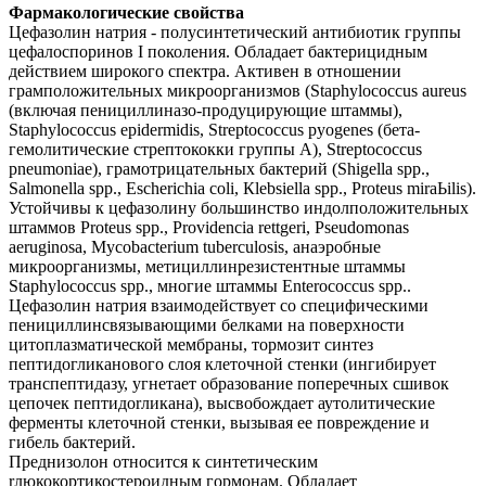
Фармакологические свойства
Цефазолин натрия - полусинтетический антибиотик группы
цефалоспоринов I поколения. Обладает бактерицидным
действием широкого спектра. Активен в отношении
грамположительных микроорганизмов (Staphylococcus aureus
(включая пенициллиназо-продуцирующие штаммы),
Staphylococcus epidermidis, Streptococcus pyogenes (бета-
гемолитические стрептококки группы А), Streptococcus
pneumoniae), грамотрицательных бактерий (Shigella spp.,
Salmonella spp., Escherichia coli, Кlebsiella spp., Proteus miraЬilis).
Устойчивы к цефазолину большинство индолположительных
штаммов Proteus spp., Providencia rettgeri, Pseudomonas
aeruginosa, Mycobacterium tuberculosis, анаэробные
микроорганизмы, метициллинрезистентные штаммы
Staphylococcus spp., многие штаммы Enterococcus spp..
Цефазолин натрия взаимодействует со специфическими
пенициллинсвязывающими белками на поверхности
цитоплазматической мембраны, тормозит синтез
пептидогликанового слоя клеточной стенки (ингибирует
транспептидазу, угнетает образование поперечных сшивок
цепочек пептидоrликана), высвобождает аутолитические
ферменты клеточной стенки, вызывая ее повреждение и
гибель бактерий.
Преднизолон относится к синтетическим
rлюкокортикостероидным гормонам. Обладает