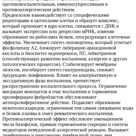
противовоспалительным, иммуносупрессивным и
противоаллергическим действием.
Преднизолон взаимодействует со специфическими
рецепторами в цитоплазме клетки и образует комплекс,
который проникает в ядро клетки, связывается с ДНК и
вызывает экспрессию или депрессию мРНК, изменяя
образование на рибосомах белков, опосредующих клеточные
эффекты. Увеличивает синтез липокортина, который угнетает
фосфолипазу А2, блокирует либерацию арахидоновой
кислоты и биосинтез эндоперекиси, ПГ, лейкотриенов
(способствующих развитию воспаления, аллергии и других
патологических процессов). Стабилизирует мембраны
лизосом, ингибирует синтез гиалуронидазы, снижает
продукцию лимфокинов. Влияет на альтернативную и
экссудативную фазы воспаления, препятствует
распространению воспалительного процесса. Ограничение
миграции моноцитов в очаг воспаления и торможение
пролиферации фибробластов обусловливают
антипролиферативное действие. Подавляет образование
мукополисахаридов, ограничивая тем самым связывание воды
и белков плазмы в очаге ревматического воспаления.
Противоаллергический эффект обусловлен уменьшением
числа базофилов, прямым торможением секреции и синтеза
медиаторов немедленной аллергической реакции. Вызывает
лимфопению и инволюцию лимфоидной ткани, чем