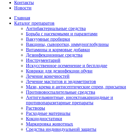
Контакты
Новости
Главная
Каталог препаратов
Антибактериальные средства
Борьба с насекомыми и паразитами
Вакуумные пробирки
Вакцины, сыворотки, иммуноглобулины
Витамины и кормовые добавки
Дезинфекционные средства
Инструментарий
Искусственное осеменение и бесплодие
Коврики для дезинфекции обуви
Лечение конечностей
Лечение маститов и эндометритов
Мази, крема и антисептические спреи, присыпки
Противовоспалительные средства
Антигельминтные, инсектоакарицидные и
противопаразитарные препараты
Растворы
Расходные материалы
Кокцидиостатики
Маркировка животных
Средства индивидуальной защиты