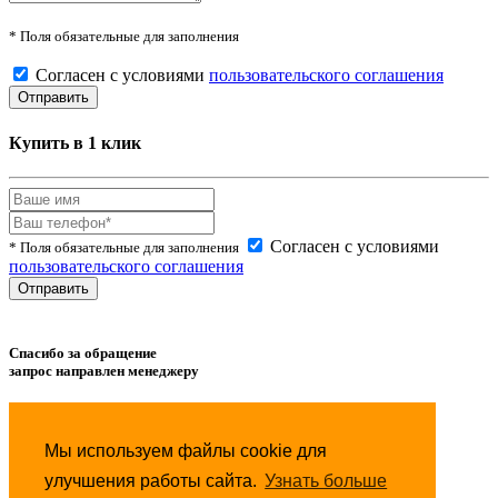
* Поля обязательные для заполнения
Согласен с условиями
пользовательского соглашения
Купить в 1 клик
Согласен с условиями
* Поля обязательные для заполнения
пользовательского соглашения
Спасибо за обращение
запрос направлен менеджеру
Товар успешно
добавлен
в сравнение.
Мы используем файлы cookie для
Товар успешно
удален
из сравнения.
улучшения работы сайта.
Узнать больше