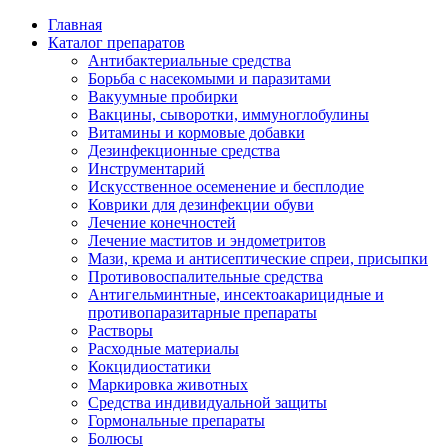
Главная
Каталог препаратов
Антибактериальные средства
Борьба с насекомыми и паразитами
Вакуумные пробирки
Вакцины, сыворотки, иммуноглобулины
Витамины и кормовые добавки
Дезинфекционные средства
Инструментарий
Искусственное осеменение и бесплодие
Коврики для дезинфекции обуви
Лечение конечностей
Лечение маститов и эндометритов
Мази, крема и антисептические спреи, присыпки
Противовоспалительные средства
Антигельминтные, инсектоакарицидные и
противопаразитарные препараты
Растворы
Расходные материалы
Кокцидиостатики
Маркировка животных
Средства индивидуальной защиты
Гормональные препараты
Болюсы