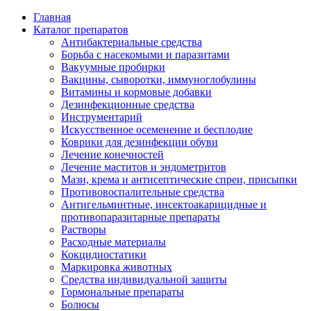
Главная
Каталог препаратов
Антибактериальные средства
Борьба с насекомыми и паразитами
Вакуумные пробирки
Вакцины, сыворотки, иммуноглобулины
Витамины и кормовые добавки
Дезинфекционные средства
Инструментарий
Искусственное осеменение и бесплодие
Коврики для дезинфекции обуви
Лечение конечностей
Лечение маститов и эндометритов
Мази, крема и антисептические спреи, присыпки
Противовоспалительные средства
Антигельминтные, инсектоакарицидные и
противопаразитарные препараты
Растворы
Расходные материалы
Кокцидиостатики
Маркировка животных
Средства индивидуальной защиты
Гормональные препараты
Болюсы