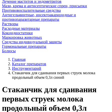
Лечение маститов и эндометритов
Мази, крема и антисептические спреи, присыпки
Противовоспалительные средства
Антигельминтные, инсектоакарицидные и
противопаразитарные препараты
Растворы
Расходные материалы
Кокцидиостатики
Маркировка животных
Средства индивидуальной защиты
Гормональные препараты
Болюсы
Главная
Каталог препаратов
Инструментарий
Стаканчик для сдаивания первых струек молока
продольный объем 0,3л синий
Стаканчик для сдаивания
первых струек молока
продольный объем 0,3л