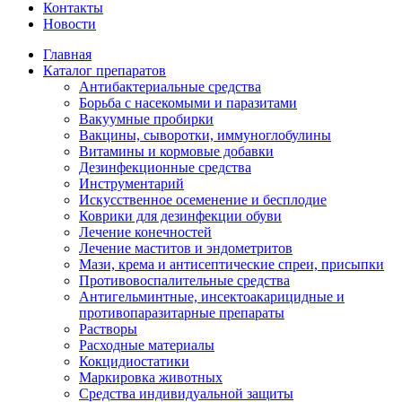
Контакты
Новости
Главная
Каталог препаратов
Антибактериальные средства
Борьба с насекомыми и паразитами
Вакуумные пробирки
Вакцины, сыворотки, иммуноглобулины
Витамины и кормовые добавки
Дезинфекционные средства
Инструментарий
Искусственное осеменение и бесплодие
Коврики для дезинфекции обуви
Лечение конечностей
Лечение маститов и эндометритов
Мази, крема и антисептические спреи, присыпки
Противовоспалительные средства
Антигельминтные, инсектоакарицидные и
противопаразитарные препараты
Растворы
Расходные материалы
Кокцидиостатики
Маркировка животных
Средства индивидуальной защиты