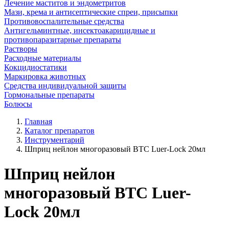
Лечение маститов и эндометритов
Мази, крема и антисептические спреи, присыпки
Противовоспалительные средства
Антигельминтные, инсектоакарицидные и
противопаразитарные препараты
Растворы
Расходные материалы
Кокцидиостатики
Маркировка животных
Средства индивидуальной защиты
Гормональные препараты
Болюсы
Главная
Каталог препаратов
Инструментарий
Шприц нейлон многоразовый ВТС Luer-Lock 20мл
Шприц нейлон
многоразовый ВТС Luer-
Lock 20мл