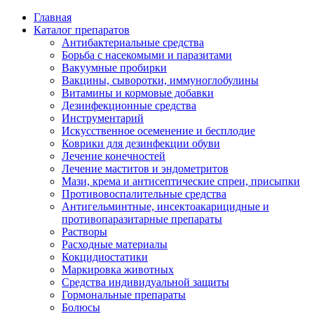
Главная
Каталог препаратов
Антибактериальные средства
Борьба с насекомыми и паразитами
Вакуумные пробирки
Вакцины, сыворотки, иммуноглобулины
Витамины и кормовые добавки
Дезинфекционные средства
Инструментарий
Искусственное осеменение и бесплодие
Коврики для дезинфекции обуви
Лечение конечностей
Лечение маститов и эндометритов
Мази, крема и антисептические спреи, присыпки
Противовоспалительные средства
Антигельминтные, инсектоакарицидные и
противопаразитарные препараты
Растворы
Расходные материалы
Кокцидиостатики
Маркировка животных
Средства индивидуальной защиты
Гормональные препараты
Болюсы