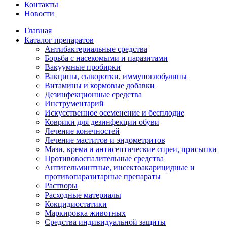
Контакты
Новости
Главная
Каталог препаратов
Антибактериальные средства
Борьба с насекомыми и паразитами
Вакуумные пробирки
Вакцины, сыворотки, иммуноглобулины
Витамины и кормовые добавки
Дезинфекционные средства
Инструментарий
Искусственное осеменение и бесплодие
Коврики для дезинфекции обуви
Лечение конечностей
Лечение маститов и эндометритов
Мази, крема и антисептические спреи, присыпки
Противовоспалительные средства
Антигельминтные, инсектоакарицидные и
противопаразитарные препараты
Растворы
Расходные материалы
Кокцидиостатики
Маркировка животных
Средства индивидуальной защиты