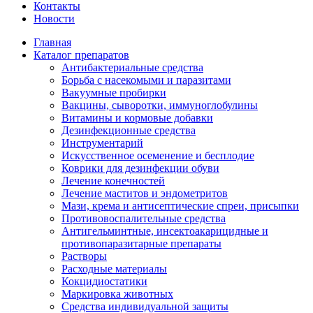
Контакты
Новости
Главная
Каталог препаратов
Антибактериальные средства
Борьба с насекомыми и паразитами
Вакуумные пробирки
Вакцины, сыворотки, иммуноглобулины
Витамины и кормовые добавки
Дезинфекционные средства
Инструментарий
Искусственное осеменение и бесплодие
Коврики для дезинфекции обуви
Лечение конечностей
Лечение маститов и эндометритов
Мази, крема и антисептические спреи, присыпки
Противовоспалительные средства
Антигельминтные, инсектоакарицидные и
противопаразитарные препараты
Растворы
Расходные материалы
Кокцидиостатики
Маркировка животных
Средства индивидуальной защиты