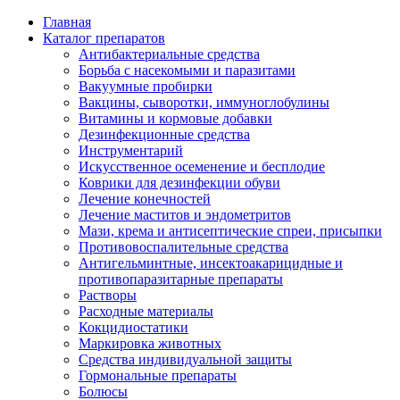
Главная
Каталог препаратов
Антибактериальные средства
Борьба с насекомыми и паразитами
Вакуумные пробирки
Вакцины, сыворотки, иммуноглобулины
Витамины и кормовые добавки
Дезинфекционные средства
Инструментарий
Искусственное осеменение и бесплодие
Коврики для дезинфекции обуви
Лечение конечностей
Лечение маститов и эндометритов
Мази, крема и антисептические спреи, присыпки
Противовоспалительные средства
Антигельминтные, инсектоакарицидные и
противопаразитарные препараты
Растворы
Расходные материалы
Кокцидиостатики
Маркировка животных
Средства индивидуальной защиты
Гормональные препараты
Болюсы