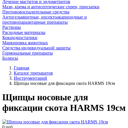
Лечение маститов и эндометритов
Мази, крема и антисептические спреи, присыпки
Противовоспалительные средства
Антигельминтные, инсектоакарицидные и
противопаразитарные препараты
Растворы
Расходные материалы
Кокцидиостатики
Маркировка животных
Средства индивидуальной защиты
Гормональные препараты
Болюсы
Главная
Каталог препаратов
Инструментарий
Щипцы носовые для фиксации скота HARMS 19см
Щипцы носовые для
фиксации скота HARMS 19см
0
руб.