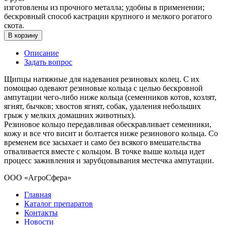
изготовлены из прочного металла; удобны в применении;
бескровный способ кастрации крупного и мелкого рогатого
скота.
В корзину
Описание
Задать вопрос
Щипцы натяжные для надевания резиновых колец. С их
помощью одевают резиновые кольца с целью бескровной
ампутации чего-либо ниже кольца (семенников котов, козлят,
ягнят, бычков; хвостов ягнят, собак, удаления небольших
грыж у мелких домашних животных).
Резиновое кольцо передавливая обескравливает семенники,
кожу и все что висит и болтается ниже резинового кольца. Со
временем все засыхает и само без всякого вмешательства
отваливается вместе с кольцом. В точке выше кольца идет
процесс заживления и зарубцовывания местечка ампутации.
ООО «АгроСфера»
Главная
Каталог препаратов
Контакты
Новости