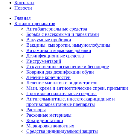
Контакты
Новости
Главная
Каталог препаратов
Антибактериальные средства
Борьба с насекомыми и паразитами
Вакуумные пробирки
Вакцины, сыворотки, иммуноглобулины
Витамины и кормовые добавки
Дезинфекционные средства
Инструментарий
Искусственное осеменение и бесплодие
Коврики для дезинфекции обуви
Лечение конечностей
Лечение маститов и эндометритов
Мази, крема и антисептические спреи, присыпки
Противовоспалительные средства
Антигельминтные, инсектоакарицидные и
противопаразитарные препараты
Растворы
Расходные материалы
Кокцидиостатики
Маркировка животных
Средства индивидуальной защиты