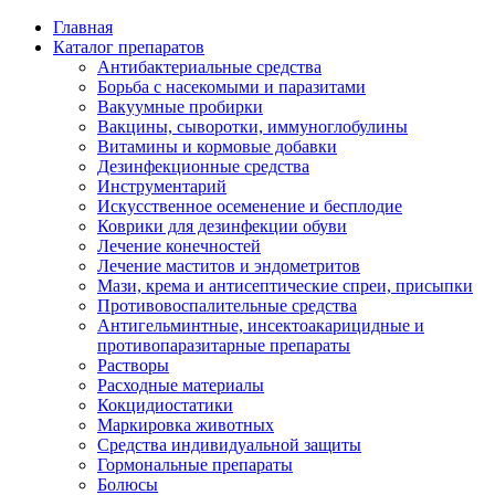
Главная
Каталог препаратов
Антибактериальные средства
Борьба с насекомыми и паразитами
Вакуумные пробирки
Вакцины, сыворотки, иммуноглобулины
Витамины и кормовые добавки
Дезинфекционные средства
Инструментарий
Искусственное осеменение и бесплодие
Коврики для дезинфекции обуви
Лечение конечностей
Лечение маститов и эндометритов
Мази, крема и антисептические спреи, присыпки
Противовоспалительные средства
Антигельминтные, инсектоакарицидные и
противопаразитарные препараты
Растворы
Расходные материалы
Кокцидиостатики
Маркировка животных
Средства индивидуальной защиты
Гормональные препараты
Болюсы