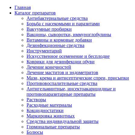
Главная
Каталог препаратов
Антибактериальные средства
Борьба с насекомыми и паразитами
Вакуумные пробирки
Вакцины, сыворотки, иммуноглобулины
Витамины и кормовые добавки
Дезинфекционные средства
Инструментарий
Искусственное осеменение и бесплодие
Коврики для дезинфекции обуви
Лечение конечностей
Лечение маститов и эндометритов
Мази, крема и антисептические спреи, присыпки
Противовоспалительные средства
Антигельминтные, инсектоакарицидные и
противопаразитарные препараты
Растворы
Расходные материалы
Кокцидиостатики
Маркировка животных
Средства индивидуальной защиты
Гормональные препараты
Болюсы