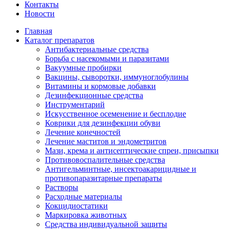
Контакты
Новости
Главная
Каталог препаратов
Антибактериальные средства
Борьба с насекомыми и паразитами
Вакуумные пробирки
Вакцины, сыворотки, иммуноглобулины
Витамины и кормовые добавки
Дезинфекционные средства
Инструментарий
Искусственное осеменение и бесплодие
Коврики для дезинфекции обуви
Лечение конечностей
Лечение маститов и эндометритов
Мази, крема и антисептические спреи, присыпки
Противовоспалительные средства
Антигельминтные, инсектоакарицидные и
противопаразитарные препараты
Растворы
Расходные материалы
Кокцидиостатики
Маркировка животных
Средства индивидуальной защиты