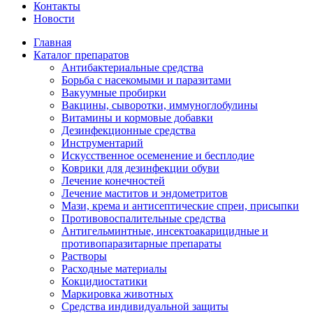
Контакты
Новости
Главная
Каталог препаратов
Антибактериальные средства
Борьба с насекомыми и паразитами
Вакуумные пробирки
Вакцины, сыворотки, иммуноглобулины
Витамины и кормовые добавки
Дезинфекционные средства
Инструментарий
Искусственное осеменение и бесплодие
Коврики для дезинфекции обуви
Лечение конечностей
Лечение маститов и эндометритов
Мази, крема и антисептические спреи, присыпки
Противовоспалительные средства
Антигельминтные, инсектоакарицидные и
противопаразитарные препараты
Растворы
Расходные материалы
Кокцидиостатики
Маркировка животных
Средства индивидуальной защиты