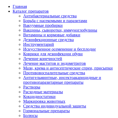
Главная
Каталог препаратов
Антибактериальные средства
Борьба с насекомыми и паразитами
Вакуумные пробирки
Вакцины, сыворотки, иммуноглобулины
Витамины и кормовые добавки
Дезинфекционные средства
Инструментарий
Искусственное осеменение и бесплодие
Коврики для дезинфекции обуви
Лечение конечностей
Лечение маститов и эндометритов
Мази, крема и антисептические спреи, присыпки
Противовоспалительные средства
Антигельминтные, инсектоакарицидные и
противопаразитарные препараты
Растворы
Расходные материалы
Кокцидиостатики
Маркировка животных
Средства индивидуальной защиты
Гормональные препараты
Болюсы