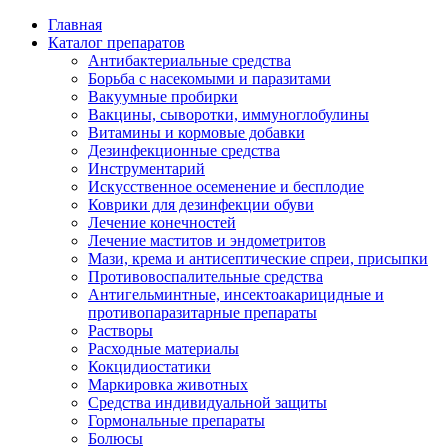
Главная
Каталог препаратов
Антибактериальные средства
Борьба с насекомыми и паразитами
Вакуумные пробирки
Вакцины, сыворотки, иммуноглобулины
Витамины и кормовые добавки
Дезинфекционные средства
Инструментарий
Искусственное осеменение и бесплодие
Коврики для дезинфекции обуви
Лечение конечностей
Лечение маститов и эндометритов
Мази, крема и антисептические спреи, присыпки
Противовоспалительные средства
Антигельминтные, инсектоакарицидные и
противопаразитарные препараты
Растворы
Расходные материалы
Кокцидиостатики
Маркировка животных
Средства индивидуальной защиты
Гормональные препараты
Болюсы