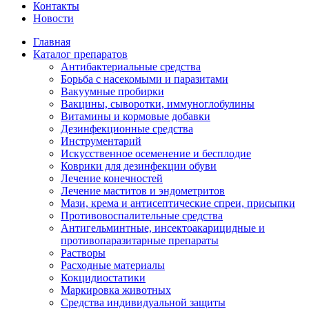
Контакты
Новости
Главная
Каталог препаратов
Антибактериальные средства
Борьба с насекомыми и паразитами
Вакуумные пробирки
Вакцины, сыворотки, иммуноглобулины
Витамины и кормовые добавки
Дезинфекционные средства
Инструментарий
Искусственное осеменение и бесплодие
Коврики для дезинфекции обуви
Лечение конечностей
Лечение маститов и эндометритов
Мази, крема и антисептические спреи, присыпки
Противовоспалительные средства
Антигельминтные, инсектоакарицидные и
противопаразитарные препараты
Растворы
Расходные материалы
Кокцидиостатики
Маркировка животных
Средства индивидуальной защиты