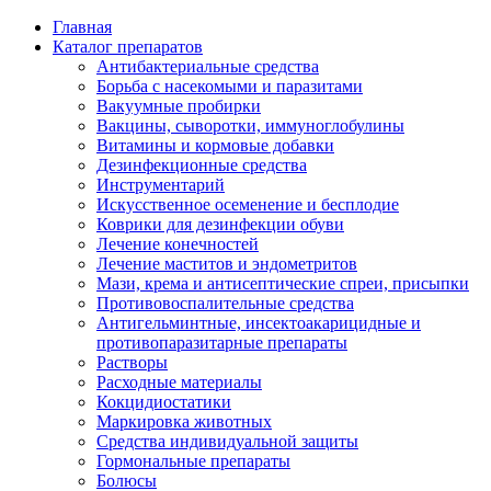
Главная
Каталог препаратов
Антибактериальные средства
Борьба с насекомыми и паразитами
Вакуумные пробирки
Вакцины, сыворотки, иммуноглобулины
Витамины и кормовые добавки
Дезинфекционные средства
Инструментарий
Искусственное осеменение и бесплодие
Коврики для дезинфекции обуви
Лечение конечностей
Лечение маститов и эндометритов
Мази, крема и антисептические спреи, присыпки
Противовоспалительные средства
Антигельминтные, инсектоакарицидные и
противопаразитарные препараты
Растворы
Расходные материалы
Кокцидиостатики
Маркировка животных
Средства индивидуальной защиты
Гормональные препараты
Болюсы