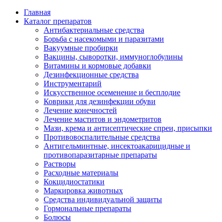
Главная
Каталог препаратов
Антибактериальные средства
Борьба с насекомыми и паразитами
Вакуумные пробирки
Вакцины, сыворотки, иммуноглобулины
Витамины и кормовые добавки
Дезинфекционные средства
Инструментарий
Искусственное осеменение и бесплодие
Коврики для дезинфекции обуви
Лечение конечностей
Лечение маститов и эндометритов
Мази, крема и антисептические спреи, присыпки
Противовоспалительные средства
Антигельминтные, инсектоакарицидные и
противопаразитарные препараты
Растворы
Расходные материалы
Кокцидиостатики
Маркировка животных
Средства индивидуальной защиты
Гормональные препараты
Болюсы