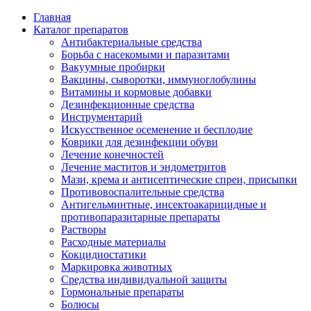
Главная
Каталог препаратов
Антибактериальные средства
Борьба с насекомыми и паразитами
Вакуумные пробирки
Вакцины, сыворотки, иммуноглобулины
Витамины и кормовые добавки
Дезинфекционные средства
Инструментарий
Искусственное осеменение и бесплодие
Коврики для дезинфекции обуви
Лечение конечностей
Лечение маститов и эндометритов
Мази, крема и антисептические спреи, присыпки
Противовоспалительные средства
Антигельминтные, инсектоакарицидные и
противопаразитарные препараты
Растворы
Расходные материалы
Кокцидиостатики
Маркировка животных
Средства индивидуальной защиты
Гормональные препараты
Болюсы