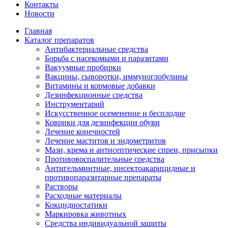
Контакты
Новости
Главная
Каталог препаратов
Антибактериальные средства
Борьба с насекомыми и паразитами
Вакуумные пробирки
Вакцины, сыворотки, иммуноглобулины
Витамины и кормовые добавки
Дезинфекционные средства
Инструментарий
Искусственное осеменение и бесплодие
Коврики для дезинфекции обуви
Лечение конечностей
Лечение маститов и эндометритов
Мази, крема и антисептические спреи, присыпки
Противовоспалительные средства
Антигельминтные, инсектоакарицидные и
противопаразитарные препараты
Растворы
Расходные материалы
Кокцидиостатики
Маркировка животных
Средства индивидуальной защиты