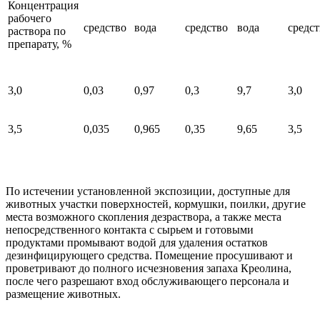
Концентрация
рабочего
средство
вода
средство
вода
средст
раствора по
препарату, %
3,0
0,03
0,97
0,3
9,7
3,0
3,5
0,035
0,965
0,35
9,65
3,5
По истечении установленной экспозиции, доступные для
животных участки поверхностей, кормушки, поилки, другие
места возможного скопления дезраствора, а также места
непосредственного контакта с сырьем и готовыми
продуктами промывают водой для удаления остатков
дезинфицирующего средства. Помещение просушивают и
проветривают до полного исчезновения запаха Креолина,
после чего разрешают вход обслуживающего персонала и
размещение животных.