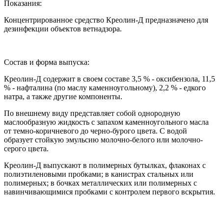
Показания:
Концентрированное средство Креолин-Д предназначено для
дезинфекции объектов ветнадзора.
Состав и форма выпуска:
Креолин-Д содержит в своем составе 3,5 % - оксибензола, 11,5
% - нафталина (по маслу каменноугольному), 2,2 % - едкого
натра, а также другие компоненты.
По внешнему виду представляет собой однородную
маслообразную жидкость с запахом каменноугольного масла
от темно-коричневого до черно-бурого цвета. С водой
образует стойкую эмульсию молочно-белого или молочно-
серого цвета.
Креолин-Д выпускают в полимерных бутылках, флаконах c
полиэтиленовыми пробками; в канистрах стальных или
полимерных; в бочках металлических или полимерных с
навинчивающимися пробками с контролем первого вскрытия.