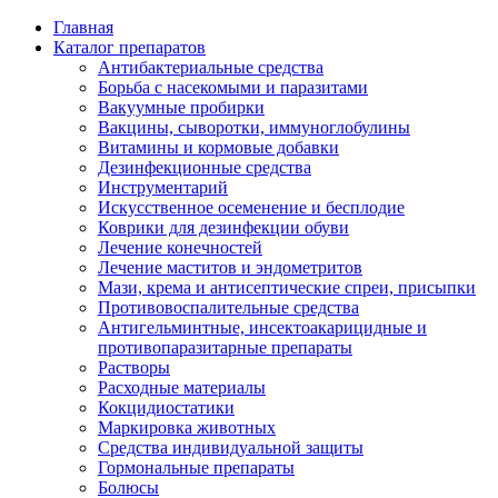
Главная
Каталог препаратов
Антибактериальные средства
Борьба с насекомыми и паразитами
Вакуумные пробирки
Вакцины, сыворотки, иммуноглобулины
Витамины и кормовые добавки
Дезинфекционные средства
Инструментарий
Искусственное осеменение и бесплодие
Коврики для дезинфекции обуви
Лечение конечностей
Лечение маститов и эндометритов
Мази, крема и антисептические спреи, присыпки
Противовоспалительные средства
Антигельминтные, инсектоакарицидные и
противопаразитарные препараты
Растворы
Расходные материалы
Кокцидиостатики
Маркировка животных
Средства индивидуальной защиты
Гормональные препараты
Болюсы