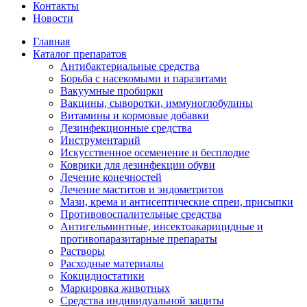
Контакты
Новости
Главная
Каталог препаратов
Антибактериальные средства
Борьба с насекомыми и паразитами
Вакуумные пробирки
Вакцины, сыворотки, иммуноглобулины
Витамины и кормовые добавки
Дезинфекционные средства
Инструментарий
Искусственное осеменение и бесплодие
Коврики для дезинфекции обуви
Лечение конечностей
Лечение маститов и эндометритов
Мази, крема и антисептические спреи, присыпки
Противовоспалительные средства
Антигельминтные, инсектоакарицидные и
противопаразитарные препараты
Растворы
Расходные материалы
Кокцидиостатики
Маркировка животных
Средства индивидуальной защиты