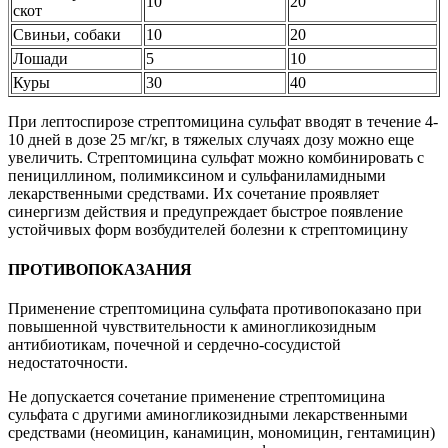
10
20
скот
Свиньи, собаки
10
20
Лошади
5
10
Куры
30
40
При лептоспирозе стрептомицина сульфат вводят в течение 4-
10 дней в дозе 25 мг/кг, в тяжелых случаях дозу можно еще
увеличить. Стрептомицина сульфат можно комбинировать с
пенициллином, полимиксином и сульфаниламидными
лекарственными средствами. Их сочетание проявляет
синергизм действия и предупреждает быстрое появление
устойчивых форм возбудителей болезни к стрептомицину
ПРОТИВОПОКАЗАНИЯ
Применение стрептомицина сульфата противопоказано при
повышенной чувствительности к аминогликозидным
антибиотикам, почечной и сердечно-сосудистой
недостаточности.
Не допускается сочетание применение стрептомицина
сульфата с другими аминогликозидными лекарственными
средствами (неомицин, канамицин, мономицин, гентамицин)