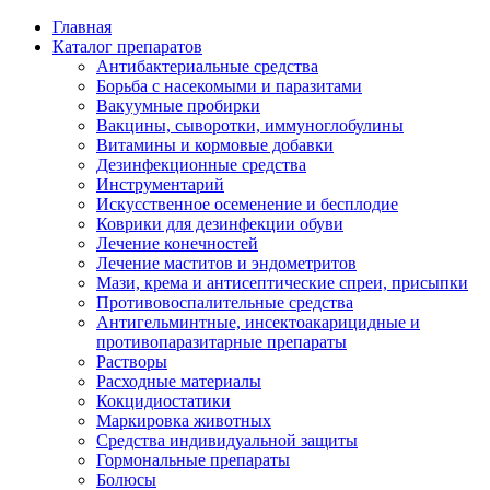
Главная
Каталог препаратов
Антибактериальные средства
Борьба с насекомыми и паразитами
Вакуумные пробирки
Вакцины, сыворотки, иммуноглобулины
Витамины и кормовые добавки
Дезинфекционные средства
Инструментарий
Искусственное осеменение и бесплодие
Коврики для дезинфекции обуви
Лечение конечностей
Лечение маститов и эндометритов
Мази, крема и антисептические спреи, присыпки
Противовоспалительные средства
Антигельминтные, инсектоакарицидные и
противопаразитарные препараты
Растворы
Расходные материалы
Кокцидиостатики
Маркировка животных
Средства индивидуальной защиты
Гормональные препараты
Болюсы