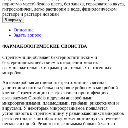
пористую массу) белого цвета, без запаха, горьковатого вкуса,
гигроскопичен, легко растворим в воде, физиологическом
растворе и растворе новокаи
В корзину
Описание
Задать вопрос
ФАРМАКОЛОГИЧЕСКИЕ СВОЙСТВА
Стрептомицин обладает бактериостатическим и
бактерицидным действием в отношении многих
грамположительных и грамотрицательных патогенных
микробов.
Антимикробная активность стрептомицина связана с
угнетением синтеза белка на уровне рибосом в микробной
клетке. Стрептомицин не эффективен при инфекциях,
вызываемых Clostridia и другим анаэробными
микроорганизмами, плазмодиями, грибами, риккетсиями и
вирусами. У некоторых микроорганизмов появляется
устойчивость к стрептомицину, у размножающихся микробов
резистентность к антибиотику может возникнуть в течение
нескольких дней. Резистентные штаммы большей частью