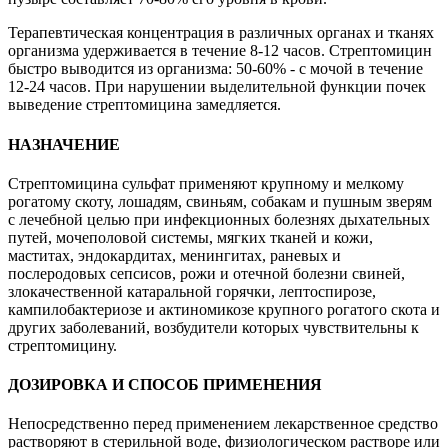
Терапевтическая концентрация в различных органах и тканях
организма удерживается в течение 8-12 часов. Стрептомицин
быстро выводится из организма: 50-60% - с мочой в течение
12-24 часов. При нарушении выделительной функции почек
выведение стрептомицина замедляется.
НАЗНАЧЕНИЕ
Стрептомицина сульфат применяют крупному и мелкому
рогатому скоту, лошадям, свиньям, собакам и пушным зверям
с лечебной целью при инфекционных болезнях дыхательных
путей, мочеполовой системы, мягких тканей и кожи,
маститах, эндокардитах, менингитах, раневых и
послеродовых сепсисов, рожи и отечной болезни свиней,
злокачественной катаральной горячки, лептоспирозе,
кампилобактериозе и актиномикозе крупного рогатого скота и
других заболеваний, возбудители которых чувствительны к
стрептомицину.
ДОЗИРОВКА И СПОСОБ ПРИМЕНЕНИЯ
Непосредственно перед применением лекарственное средство
растворяют в стерильной воде, физиологическом растворе или