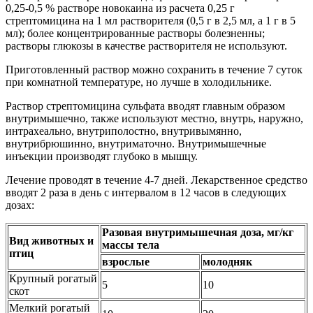
0,25-0,5 % растворе новокаина из расчета 0,25 г
стрептомицина на 1 мл растворителя (0,5 г в 2,5 мл, а 1 г в 5
мл); более концентрированные растворы болезненны;
растворы глюкозы в качестве растворителя не используют.
Приготовленный раствор можно сохранить в течение 7 суток
при комнатной температуре, но лучше в холодильнике.
Раствор стрептомицина сульфата вводят главным образом
внутримышечно, также используют местно, внутрь, наружно,
интрахеально, внутриполостно, внутривымянно,
внутрибрюшинно, внутриматочно. Внутримышечные
инъекции производят глубоко в мышцу.
Лечение проводят в течение 4-7 дней. Лекарственное средство
вводят 2 раза в день с интервалом в 12 часов в следующих
дозах:
Разовая внутримышечная доза, мг/кг
Вид животных и
массы тела
птиц
взрослые
молодняк
Крупный рогатый
5
10
скот
Мелкий рогатый