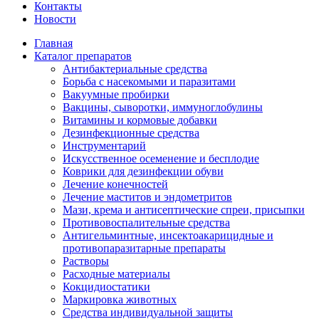
Контакты
Новости
Главная
Каталог препаратов
Антибактериальные средства
Борьба с насекомыми и паразитами
Вакуумные пробирки
Вакцины, сыворотки, иммуноглобулины
Витамины и кормовые добавки
Дезинфекционные средства
Инструментарий
Искусственное осеменение и бесплодие
Коврики для дезинфекции обуви
Лечение конечностей
Лечение маститов и эндометритов
Мази, крема и антисептические спреи, присыпки
Противовоспалительные средства
Антигельминтные, инсектоакарицидные и
противопаразитарные препараты
Растворы
Расходные материалы
Кокцидиостатики
Маркировка животных
Средства индивидуальной защиты