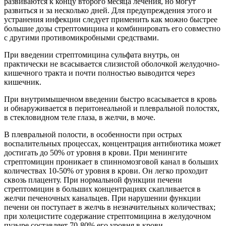
развиваются к концу второго месяца лечения, но могут
развиться и за несколько дней. Для предупреждения этого и
устранения инфекции следует применить как можно быстрее
большие дозы стрептомицина и комбинировать его совместно
с другими противомикробными средствами.
При введении стрептомицина сульфата внутрь, он
практически не всасывается слизистой оболочкой желудочно-
кишечного тракта и почти полностью выводится через
кишечник.
При внутримышечном введении быстро всасывается в кровь
и обнаруживается в перитонеальной и плевральной полостях,
в стекловидном теле глаза, в желчи, в моче.
В плевральной полости, в особенности при острых
воспалительных процессах, концентрация антибиотика может
достигать до 50% от уровня в крови. При менингите
стрептомицин проникает в спинномозговой канал в больших
количествах 10-50% от уровня в крови. Он легко проходит
сквозь плаценту. При нормальной функции печени
стрептомицин в больших концентрациях скапливается в
желчи печеночных канальцев. При нарушении функции
печени он поступает в желчь в незначительных количествах;
при холецистите содержание стрептомицина в желудочном
пузыре составляет 70-80% его уровня в крови.