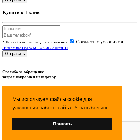
Купить в 1 клик
Согласен с условиями
* Поля обязательные для заполнения
пользовательского соглашения
Спасибо за обращение
запрос направлен менеджеру
Товар успешно
добавлен
в сравнение.
Мы используем файлы cookie для
Товар успешно
удален
из сравнения.
улучшения работы сайта.
Узнать больше
Товар успешно
добавлен
в избранное.
Принять
Товар успешно
удален
из избранного.
Товар успешно
добавлен
в корзину.